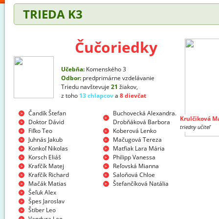
TRIEDA K3
Čučoriedky
Učebňa:
Komenského 3
Odbor:
predprimárne vzdelávanie
Triedu navštevuje
21
žiakov,
z toho
13 chlapcov
a
8 dievčat
Čandík Štefan
Buchovecká Alexandra.
Krulčiková M
Doktor Dávid
Drobňáková Barbora
Mgr.
triedny učiteľ
Fiľko Teo
Koberová Lenko
Juhnás Jakub
Mačugová Tereza
Konkoľ Nikolas
Matfiak Lara Mária
Korsch Eliáš
Philipp Vanessa
Krafčík Matej
Reľovská Mianna
Krafčík Richard
Saloňová Chloe
Mačák Matias
Štefančíková Natália
Šeľuk Alex
Špes Jaroslav
Štiber Leo
Vandura Leo