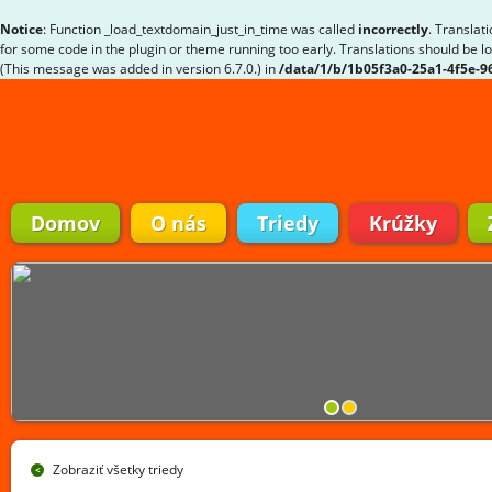
Notice
: Function _load_textdomain_just_in_time was called
incorrectly
. Translat
for some code in the plugin or theme running too early. Translations should be l
(This message was added in version 6.7.0.) in
/data/1/b/1b05f3a0-25a1-4f5e-
Domov
O nás
Triedy
Krúžky
Zobraziť všetky triedy