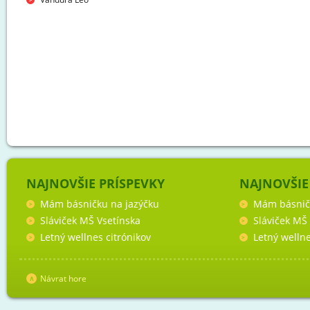
NAJNOVŠIE PRÍSPEVKY
NAJNOVŠIE
Mám básničku na jazýčku
Mám básnič
Sláviček MŠ Vsetínska
Sláviček MŠ
Letný wellnes citrónikov
Letný wellne
Návrat hore