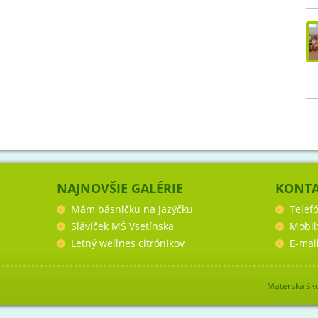
NAJNOVŠIE GALÉRIE
KONT
Mám básničku na jazýčku
Telef
Sláviček MŠ Vsetínska
Mobil
Letný wellnes citrónikov
E-mai
Materská ško