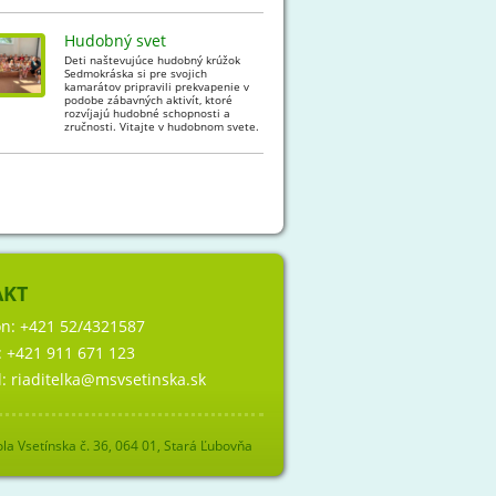
Hudobný svet
Deti naštevujúce hudobný krúžok
Sedmokráska si pre svojich
kamarátov pripravili prekvapenie v
podobe zábavných aktivít, ktoré
rozvíjajú hudobné schopnosti a
zručnosti. Vitajte v hudobnom svete.
AKT
ón:
+421 52/4321587
:
+421 911 671 123
l:
riaditelka@msvsetinska.sk
la Vsetínska č. 36, 064 01, Stará Ľubovňa