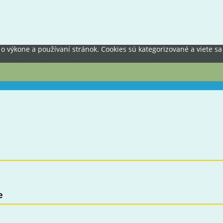
výkone a používaní stránok. Cookies sú kategorizované a viete sa 
e