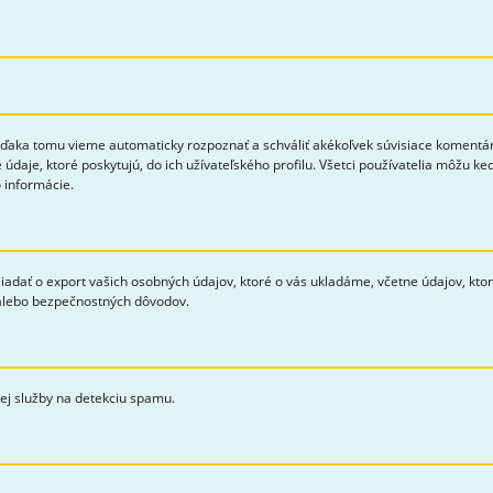
aka tomu vieme automaticky rozpoznať a schváliť akékoľvek súvisiace komentáre 
 údaje, ktoré poskytujú, do ich užívateľského profilu. Všetci používatelia môžu k
 informácie.
žiadať o export vašich osobných údajov, ktoré o vás ukladáme, včetne údajov, kto
 alebo bezpečnostných dôvodov.
j služby na detekciu spamu.