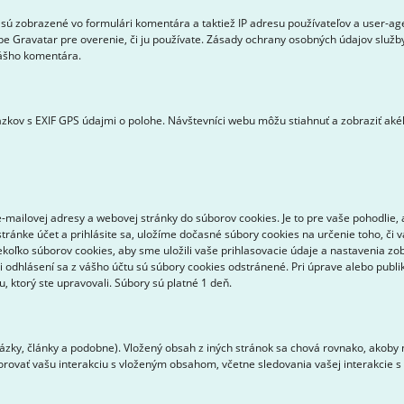
sú zobrazené vo formulári komentára a taktiež IP adresu používateľov a user-a
be Gravatar pre overenie, či ju používate. Zásady ochrany osobných údajov služby
vášho komentára.
zkov s EXIF GPS údajmi o polohe. Návštevníci webu môžu stiahnuť a zobraziť aké
mailovej adresy a webovej stránky do súborov cookies. Je to pre vaše pohodlie, 
tránke účet a prihlásite sa, uložíme dočasné súbory cookies na určenie toho, či 
ekoľko súborov cookies, aby sme uložili vaše prihlasovacie údaje a nastavenia zo
ri odhlásení sa z vášho účtu sú súbory cookies odstránené. Pri úprave alebo pub
 ktorý ste upravovali. Súbory sú platné 1 deň.
zky, články a podobne). Vložený obsah z iných stránok sa chová rovnako, akoby n
torovať vašu interakciu s vloženým obsahom, včetne sledovania vašej interakcie 