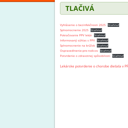
TLAČIVÁ
Vyhlásenie o bezinfekčnosti 2025
Stiahnuť
Splnomocnenie 2025
Stiahnuť
Pokračovanie PPV lekár
Stiahnuť
Informovaný súhlas s PPV
Stiahnuť
Splnomocnenie na krúžok
Stiahnuť
Ospravedlnenie-pre-rodicov
Stiahnuť
Potvrdenie o zdravotnej spôsobilosti
Stiahnuť
Lekárske potvrdenie o chorobe dieťaťa v P