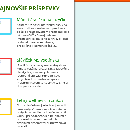
AJNOVŠIE PRÍSPEVKY
Mám básničku na jazýčku
Kamaráti z našej materskej školy sa
zúčastnili na umeleckom prednese
poézie organizovanom organizáciou s
názvom CVČ v Starej Ľubovni.
Prostredníctvom tejto aktivity si deti
budovali umelecké cítenie,
precvičovali komunikačné a…
Sláviček MŠ Vsetínska
Dňa 8.6. sa v našej materskej škole
konala vokálna prezentácia ľudových,
detských aj moderných piesni.
Jednotliví speváci reprezentovali
svoju triedu v prednese spevu.
Prostredníctvom tejto aktivity sme u
detí podnecovali…
Letný wellnes citrónikov
Deti z citrónikovej triedy objavovali
čaro vody. V horúcom letnom dni si
oddychli vo wellness bazéniku, zažili
vodnú prehadzovačku s balónikmi a
prostredníctvom manipulácie s
drobnými predmetmi si precvičovali
motoriku…