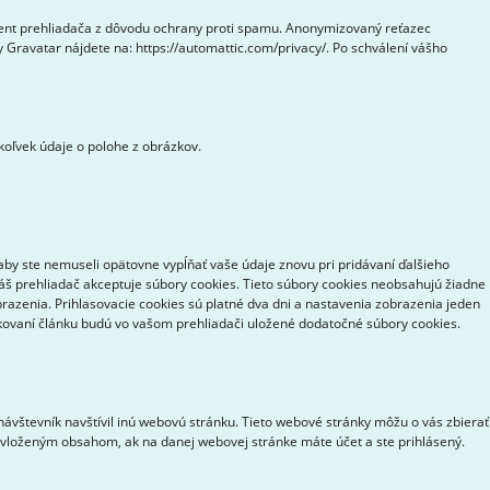
gent prehliadača z dôvodu ochrany proti spamu. Anonymizovaný reťazec
 Gravatar nájdete na: https://automattic.com/privacy/. Po schválení vášho
koľvek údaje o polohe z obrázkov.
aby ste nemuseli opätovne vypĺňať vaše údaje znovu pri pridávaní ďalšieho
váš prehliadač akceptuje súbory cookies. Tieto súbory cookies neobsahujú žiadne
brazenia. Prihlasovacie cookies sú platné dva dni a nastavenia zobrazenia jeden
likovaní článku budú vo vašom prehliadači uložené dodatočné súbory cookies.
ávštevník navštívil inú webovú stránku. Tieto webové stránky môžu o vás zbierať
s vloženým obsahom, ak na danej webovej stránke máte účet a ste prihlásený.