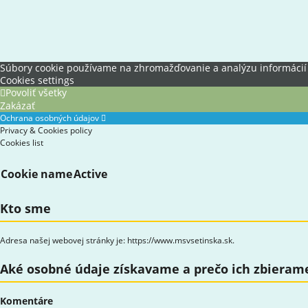
Súbory cookie používame na zhromažďovanie a analýzu informácií o 
Cookies settings
Povoliť všetky
Zakázať
Ochrana osobných údajov
Privacy & Cookies policy
Cookies list
Cookie name
Active
Kto sme
Adresa našej webovej stránky je: https://www.msvsetinska.sk.
Aké osobné údaje získavame a prečo ich zbieram
Komentáre