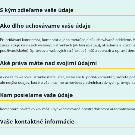
S kým zdieľame vaše údaje
Ako dlho uchovávame vaše údaje
Pri pridávaní komentára, komentár a jeho metaúdaje sú uchovávané oddelene. Vď
zaregistrujú na našich webových stránkach (ak takí existujú), ukladáme aj osobné
používateľského). Správcovia webových stránok tiež môžu zobraziť a upraviť tieto
Aké práva máte nad svojimi údajmi
Ak na tejto webovej stránke máte účet, alebo ste tu pridali komentár, môžete po
ale netýka údajov, ktoré o vás musíme uchovávať z administratívnych, právnych
Kam posielame vaše údaje
Komentáre návštevníkov môžu byť kontrolované prostredníctvom automatizovane
Vaše kontaktné informácie