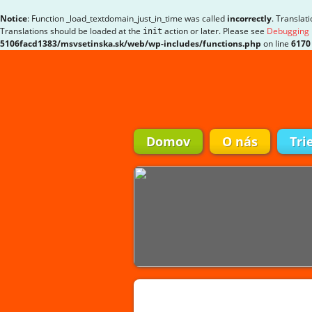
Notice
: Function _load_textdomain_just_in_time was called
incorrectly
. Translat
Translations should be loaded at the
action or later. Please see
Debugging 
init
5106facd1383/msvsetinska.sk/web/wp-includes/functions.php
on line
6170
Domov
O nás
Tri