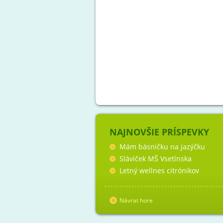
NAJNOVŠIE PRÍSPEVKY
Mám básničku na jazýčku
Sláviček MŠ Vsetínska
Letný wellnes citrónikov
Návrat hore