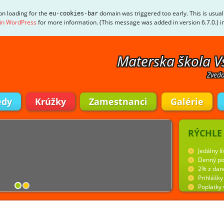
ion loading for the
domain was triggered too early. This is usual
eu-cookies-bar
in WordPress
for more information. (This message was added in version 6.7.0.) i
Materska škola V
Zveda
edy
Krúžky
Zamestnanci
Galérie
RÝCHLE
Jedálny lí
Denný po
2% z dan
Prihlášk
Poplatky