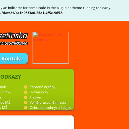
ly an indicator for some code in the plugin or theme running too early.
n
/data/1/b/1b05f3a0-25a1-4f5e-9652-
setínska
ví ovocníčkovia
Kontakt
 ODKAZY
stok
Poradné orgány
riadok
Dokumenty
e
Tlačivá
y do MŠ
Voľné pracovné miesta
 v MŠ
Ochrana osobných údajov