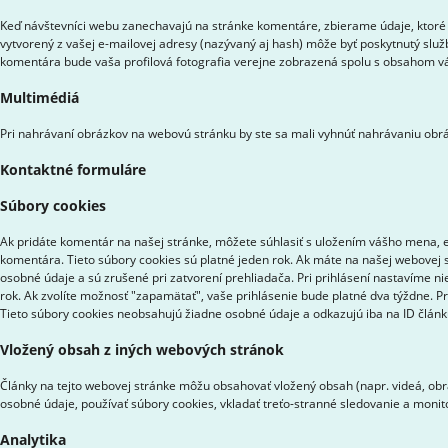
Keď návštevníci webu zanechavajú na stránke komentáre, zbierame údaje, ktoré 
vytvorený z vašej e-mailovej adresy (nazývaný aj hash) môže byť poskytnutý služ
komentára bude vaša profilová fotografia verejne zobrazená spolu s obsahom 
Multimédiá
Pri nahrávaní obrázkov na webovú stránku by ste sa mali vyhnúť nahrávaniu obrá
Kontaktné formuláre
Súbory cookies
Ak pridáte komentár na našej stránke, môžete súhlasiť s uložením vášho mena, e-
komentára. Tieto súbory cookies sú platné jeden rok. Ak máte na našej webovej s
osobné údaje a sú zrušené pri zatvorení prehliadača. Pri prihlásení nastavíme ni
rok. Ak zvolíte možnosť "zapamätať", vaše prihlásenie bude platné dva týždne. P
Tieto súbory cookies neobsahujú žiadne osobné údaje a odkazujú iba na ID článku,
Vložený obsah z iných webových stránok
Články na tejto webovej stránke môžu obsahovať vložený obsah (napr. videá, obrá
osobné údaje, používať súbory cookies, vkladať treťo-stranné sledovanie a moni
Analytika