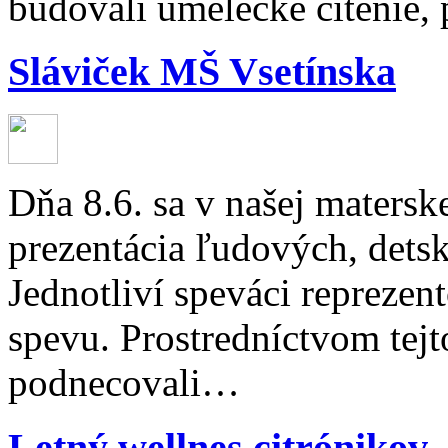
budovali umelecké cítenie
Sláviček MŠ Vsetínska
Dňa 8.6. sa v našej matersk
prezentácia ľudových, dets
Jednotliví speváci reprezent
spevu. Prostredníctvom tejto
podnecovali…
Letný wellnes citrónikov