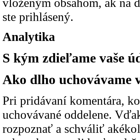
vloženým obsahom, ak na da
ste prihlásený.
Analytika
S kým zdieľame vaše ú
Ako dlho uchovávame v
Pri pridávaní komentára, k
uchovávané oddelene. Vďa
rozpoznať a schváliť akéko