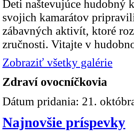
Deti naštevujúce hudobný 
svojich kamarátov pripravi
zábavných aktivít, ktoré ro
zručnosti. Vitajte v hudobn
Zobraziť všetky galérie
Zdraví ovocníčkovia
Dátum pridania:
21. októbr
Najnovšie príspevky