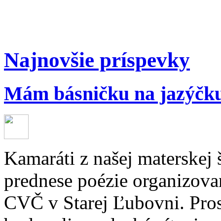
Najnovšie príspevky
Mám básničku na jazýčk
Kamaráti z našej materskej 
prednese poézie organizov
CVČ v Starej Ľubovni. Prost