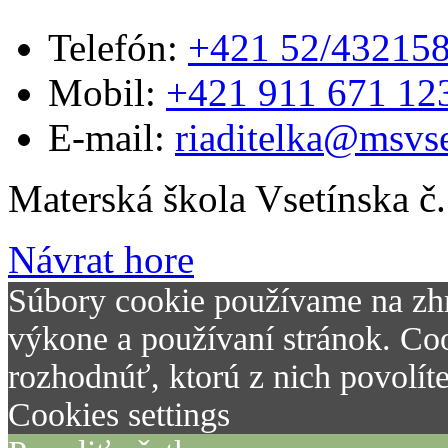
Telefón:
+421 52/43215
Mobil:
+421 911 671 12
E-mail:
riaditelka@msvse
Materská škola Vsetínska č
Návrat hore
Súbory cookie používame na zh
výkone a používaní stránok. Coo
rozhodnúť, ktorú z nich povolít
Cookies settings