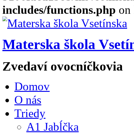
includes/functions.php
on 
Materska škola Vsetí
Zvedaví ovocníčkovia
Domov
O nás
Triedy
A1 Jabĺčka