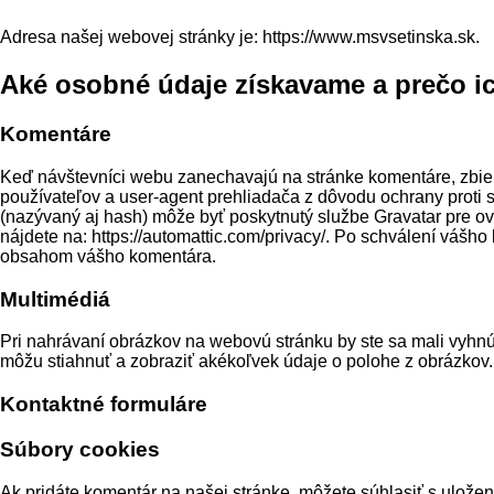
Adresa našej webovej stránky je: https://www.msvsetinska.sk.
Aké osobné údaje získavame a prečo i
Komentáre
Keď návštevníci webu zanechavajú na stránke komentáre, zbier
používateľov a user-agent prehliadača z dôvodu ochrany proti
(nazývaný aj hash) môže byť poskytnutý službe Gravatar pre ov
nájdete na: https://automattic.com/privacy/. Po schválení vášh
obsahom vášho komentára.
Multimédiá
Pri nahrávaní obrázkov na webovú stránku by ste sa mali vyh
môžu stiahnuť a zobraziť akékoľvek údaje o polohe z obrázkov.
Kontaktné formuláre
Súbory cookies
Ak pridáte komentár na našej stránke, môžete súhlasiť s ulože