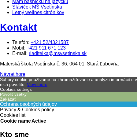
Mám básničku na jazýčku
Sláviček MŠ Vsetínska
Letný wellnes citrónikov
Kontakt
Telefón:
+421 52/4321587
Mobil:
+421 911 671 123
E-mail:
riaditelka@msvsetinska.sk
Materská škola Vsetínska č. 36, 064 01, Stará Ľubovňa
Návrat hore
Súbory cookie používame na zhromažďovanie a analýzu informácií o vý
nich povolíte.
View more
Cookies settings
Povoliť všetky
Zakázať
Ochrana osobných údajov
Privacy & Cookies policy
Cookies list
Cookie name
Active
Kto sme