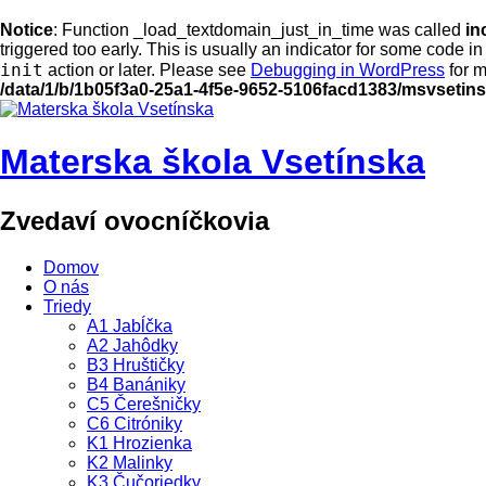
Notice
: Function _load_textdomain_just_in_time was called
in
triggered too early. This is usually an indicator for some code i
init
action or later. Please see
Debugging in WordPress
for m
/data/1/b/1b05f3a0-25a1-4f5e-9652-5106facd1383/msvsetin
Materska škola Vsetínska
Zvedaví ovocníčkovia
Domov
O nás
Triedy
A1 Jabĺčka
A2 Jahôdky
B3 Hruštičky
B4 Banániky
C5 Čerešničky
C6 Citróniky
K1 Hrozienka
K2 Malinky
K3 Čučoriedky