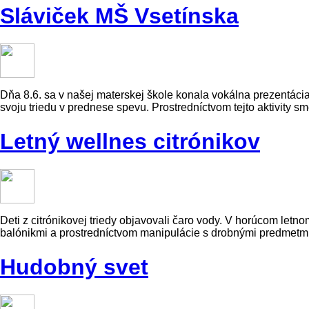
Sláviček MŠ Vsetínska
Dňa 8.6. sa v našej materskej škole konala vokálna prezentácia
svoju triedu v prednese spevu. Prostredníctvom tejto aktivity 
Letný wellnes citrónikov
Deti z citrónikovej triedy objavovali čaro vody. V horúcom letn
balónikmi a prostredníctvom manipulácie s drobnými predmetmi
Hudobný svet