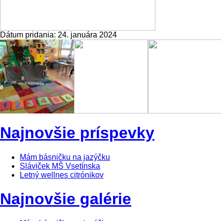
Dátum pridania:
24. januára 2024
Najnovšie príspevky
Mám básničku na jazýčku
Sláviček MŠ Vsetínska
Letný wellnes citrónikov
Najnovšie galérie