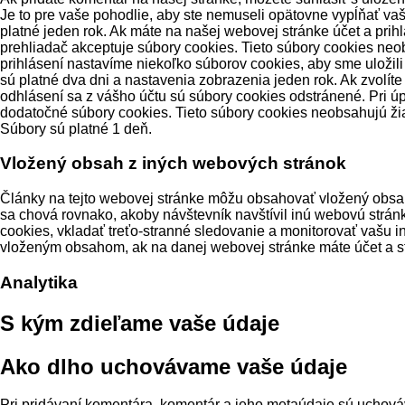
Je to pre vaše pohodlie, aby ste nemuseli opätovne vypĺňať vaš
platné jeden rok. Ak máte na našej webovej stránke účet a prih
prehliadač akceptuje súbory cookies. Tieto súbory cookies neo
prihlásení nastavíme niekoľko súborov cookies, aby sme uložil
sú platné dva dni a nastavenia zobrazenia jeden rok. Ak zvolít
odhlásení sa z vášho účtu sú súbory cookies odstránené. Pri ú
dodatočné súbory cookies. Tieto súbory cookies neobsahujú žia
Súbory sú platné 1 deň.
Vložený obsah z iných webových stránok
Články na tejto webovej stránke môžu obsahovať vložený obsah 
sa chová rovnako, akoby návštevník navštívil inú webovú strán
cookies, vkladať treťo-stranné sledovanie a monitorovať vašu i
vloženým obsahom, ak na danej webovej stránke máte účet a st
Analytika
S kým zdieľame vaše údaje
Ako dlho uchovávame vaše údaje
Pri pridávaní komentára, komentár a jeho metaúdaje sú uchov