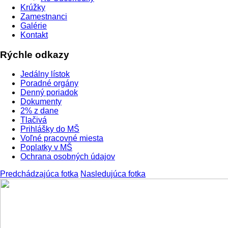
Krúžky
Zamestnanci
Galérie
Kontakt
Rýchle odkazy
Jedálny lístok
Poradné orgány
Denný poriadok
Dokumenty
2% z dane
Tlačivá
Prihlášky do MŠ
Voľné pracovné miesta
Poplatky v MŠ
Ochrana osobných údajov
Predchádzajúca fotka
Nasledujúca fotka