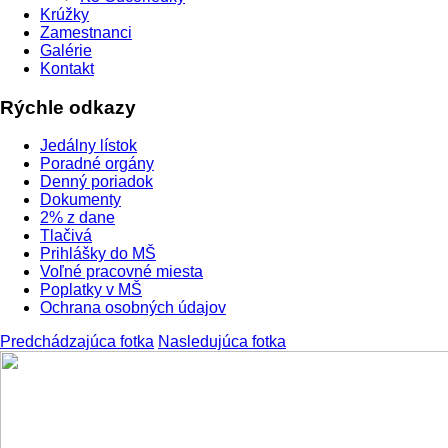
Krúžky
Zamestnanci
Galérie
Kontakt
Rýchle odkazy
Jedálny lístok
Poradné orgány
Denný poriadok
Dokumenty
2% z dane
Tlačivá
Prihlášky do MŠ
Voľné pracovné miesta
Poplatky v MŠ
Ochrana osobných údajov
Predchádzajúca fotka
Nasledujúca fotka