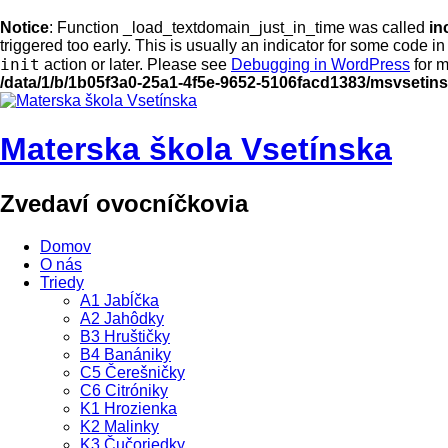
Notice
: Function _load_textdomain_just_in_time was called
in
triggered too early. This is usually an indicator for some code i
init
action or later. Please see
Debugging in WordPress
for m
/data/1/b/1b05f3a0-25a1-4f5e-9652-5106facd1383/msvsetin
Materska škola Vsetínska
Zvedaví ovocníčkovia
Domov
O nás
Triedy
A1 Jabĺčka
A2 Jahôdky
B3 Hruštičky
B4 Banániky
C5 Čerešničky
C6 Citróniky
K1 Hrozienka
K2 Malinky
K3 Čučoriedky