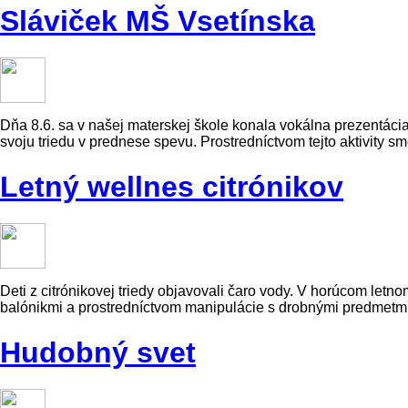
Sláviček MŠ Vsetínska
Dňa 8.6. sa v našej materskej škole konala vokálna prezentácia
svoju triedu v prednese spevu. Prostredníctvom tejto aktivity 
Letný wellnes citrónikov
Deti z citrónikovej triedy objavovali čaro vody. V horúcom letn
balónikmi a prostredníctvom manipulácie s drobnými predmetmi
Hudobný svet