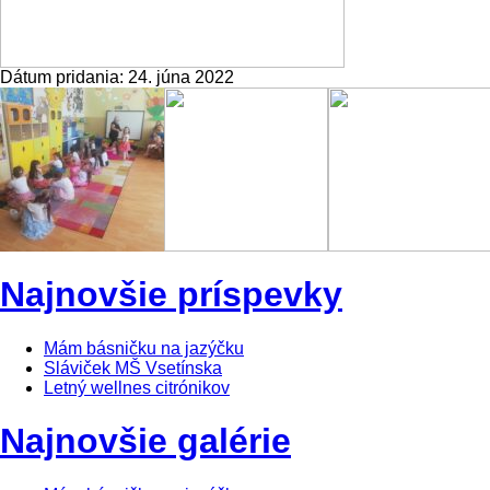
Dátum pridania:
24. júna 2022
Najnovšie príspevky
Mám básničku na jazýčku
Sláviček MŠ Vsetínska
Letný wellnes citrónikov
Najnovšie galérie