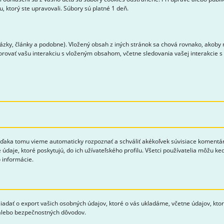
 ktorý ste upravovali. Súbory sú platné 1 deň.
zky, články a podobne). Vložený obsah z iných stránok sa chová rovnako, akoby n
torovať vašu interakciu s vloženým obsahom, včetne sledovania vašej interakcie 
aka tomu vieme automaticky rozpoznať a schváliť akékoľvek súvisiace komentáre 
 údaje, ktoré poskytujú, do ich užívateľského profilu. Všetci používatelia môžu k
 informácie.
žiadať o export vašich osobných údajov, ktoré o vás ukladáme, včetne údajov, kto
 alebo bezpečnostných dôvodov.