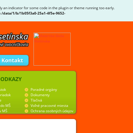
ly an indicator for some code in the plugin or theme running too early.
n
/data/1/b/1b05f3a0-25a1-4f5e-9652-
setínska
ví ovocníčkovia
Kontakt
 ODKAZY
stok
Poradné orgány
riadok
Dokumenty
e
Tlačivá
y do MŠ
Voľné pracovné miesta
 v MŠ
Ochrana osobných údajov