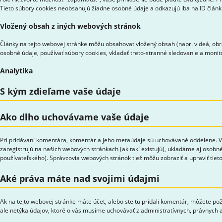
Tieto súbory cookies neobsahujú žiadne osobné údaje a odkazujú iba na ID článku,
Vložený obsah z iných webových stránok
Články na tejto webovej stránke môžu obsahovať vložený obsah (napr. videá, obrá
osobné údaje, používať súbory cookies, vkladať treťo-stranné sledovanie a moni
Analytika
S kým zdieľame vaše údaje
Ako dlho uchovávame vaše údaje
Pri pridávaní komentára, komentár a jeho metaúdaje sú uchovávané oddelene. Vď
zaregistrujú na našich webových stránkach (ak takí existujú), ukladáme aj osobné
používateľského). Správcovia webových stránok tiež môžu zobraziť a upraviť tieto
Aké práva máte nad svojimi údajmi
Ak na tejto webovej stránke máte účet, alebo ste tu pridali komentár, môžete po
ale netýka údajov, ktoré o vás musíme uchovávať z administratívnych, právnych