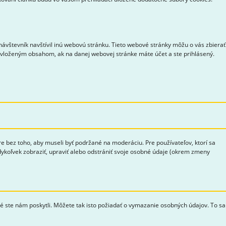
ávštevník navštívil inú webovú stránku. Tieto webové stránky môžu o vás zbierať
s vloženým obsahom, ak na danej webovej stránke máte účet a ste prihlásený.
bez toho, aby museli byť podržané na moderáciu. Pre používateľov, ktorí sa
edykoľvek zobraziť, upraviť alebo odstrániť svoje osobné údaje (okrem zmeny
ré ste nám poskytli. Môžete tak isto požiadať o vymazanie osobných údajov. To sa