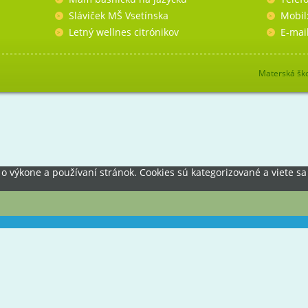
Sláviček MŠ Vsetínska
Mobil
Letný wellnes citrónikov
E-mai
Materská ško
výkone a používaní stránok. Cookies sú kategorizované a viete sa 