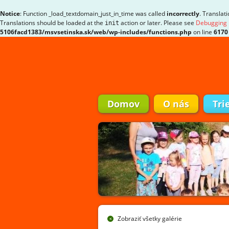
Notice
: Function _load_textdomain_just_in_time was called
incorrectly
. Translat
Translations should be loaded at the
action or later. Please see
Debugging 
init
5106facd1383/msvsetinska.sk/web/wp-includes/functions.php
on line
6170
Domov
O nás
Tri
Zobraziť všetky galérie