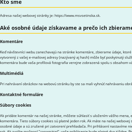
Kto sme
Adresa našej webovej stránky je: https://www.msvsetinska.sk.
Aké osobné údaje získavame a prečo ich zbieram
Komentáre
Keď návštevníci webu zanechavajú na stránke komentáre, zbierame údaje, ktoré 
vytvorený z vašej e-mailovej adresy (nazývaný aj hash) môže byť poskytnutý služ
komentára bude vaša profilová fotografia verejne zobrazená spolu s obsahom 
Multimédiá
Pri nahrávaní obrázkov na webovú stránku by ste sa mali vyhnúť nahrávaniu obrá
Kontaktné formuláre
Súbory cookies
Ak pridáte komentár na našej stránke, môžete súhlasiť s uložením vášho mena, e-
komentára. Tieto súbory cookies sú platné jeden rok. Ak máte na našej webovej s
osobné údaje a sú zrušené pri zatvorení prehliadača. Pri prihlásení nastavíme ni
rok. Ak zvolíte možnosť "zapamätať", vaše prihlásenie bude platné dva týždne. P