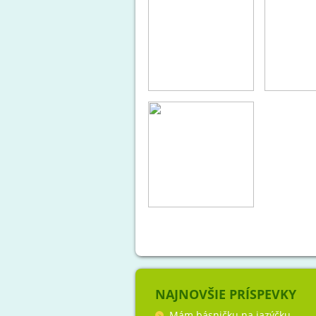
NAJNOVŠIE PRÍSPEVKY
Mám básničku na jazýčku