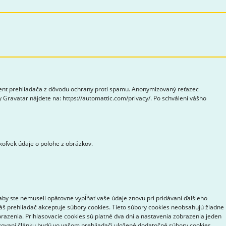
gent prehliadača z dôvodu ochrany proti spamu. Anonymizovaný reťazec
 Gravatar nájdete na: https://automattic.com/privacy/. Po schválení vášho
koľvek údaje o polohe z obrázkov.
aby ste nemuseli opätovne vypĺňať vaše údaje znovu pri pridávaní ďalšieho
váš prehliadač akceptuje súbory cookies. Tieto súbory cookies neobsahujú žiadne
brazenia. Prihlasovacie cookies sú platné dva dni a nastavenia zobrazenia jeden
likovaní článku budú vo vašom prehliadači uložené dodatočné súbory cookies.