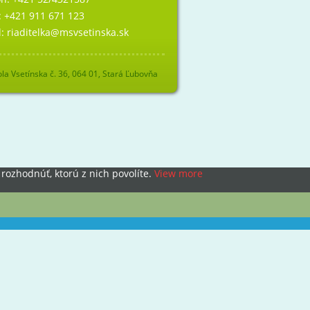
:
+421 911 671 123
l:
riaditelka@msvsetinska.sk
la Vsetínska č. 36, 064 01, Stará Ľubovňa
rozhodnúť, ktorú z nich povolíte.
View more