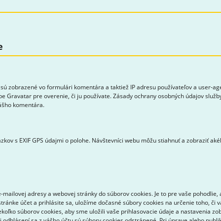
e
sú zobrazené vo formulári komentára a taktiež IP adresu používateľov a user-a
be Gravatar pre overenie, či ju používate. Zásady ochrany osobných údajov služby
vášho komentára.
zkov s EXIF GPS údajmi o polohe. Návštevníci webu môžu stiahnuť a zobraziť aké
mailovej adresy a webovej stránky do súborov cookies. Je to pre vaše pohodlie, 
tránke účet a prihlásite sa, uložíme dočasné súbory cookies na určenie toho, či 
ekoľko súborov cookies, aby sme uložili vaše prihlasovacie údaje a nastavenia zo
ri odhlásení sa z vášho účtu sú súbory cookies odstránené. Pri úprave alebo pub