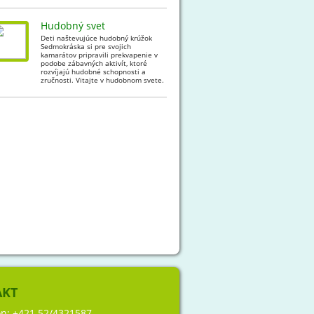
Hudobný svet
Deti naštevujúce hudobný krúžok
Sedmokráska si pre svojich
kamarátov pripravili prekvapenie v
podobe zábavných aktivít, ktoré
rozvíjajú hudobné schopnosti a
zručnosti. Vitajte v hudobnom svete.
AKT
ón:
+421 52/4321587