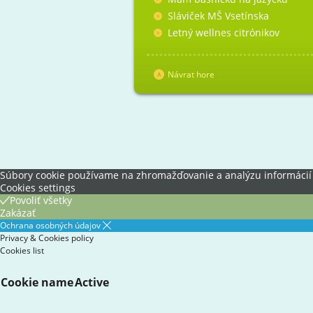
Sláviček MŠ Vsetínska
Letný wellnes citrónikov
Návrat hore
Súbory cookie používame na zhromažďovanie a analýzu informácií o 
Cookies settings
Povoliť všetky
Zakázať
Ochrana osobných údajov
Privacy & Cookies policy
Cookies list
Cookie name
Active