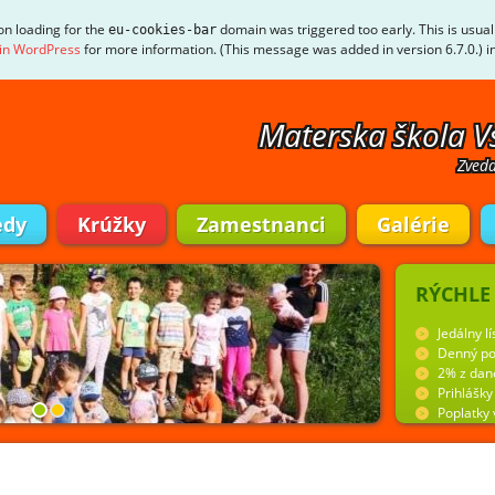
ion loading for the
domain was triggered too early. This is usual
eu-cookies-bar
in WordPress
for more information. (This message was added in version 6.7.0.) i
Materska škola V
Zveda
edy
Krúžky
Zamestnanci
Galérie
RÝCHLE
Jedálny lí
Denný po
2% z dan
Prihlášk
Poplatky