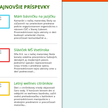
AJNOVŠIE PRÍSPEVKY
Mám básničku na jazýčku
Kamaráti z našej materskej školy sa
zúčastnili na umeleckom prednese
poézie organizovanom organizáciou s
názvom CVČ v Starej Ľubovni.
Prostredníctvom tejto aktivity si deti
budovali umelecké cítenie,
precvičovali komunikačné a…
Sláviček MŠ Vsetínska
Dňa 8.6. sa v našej materskej škole
konala vokálna prezentácia ľudových,
detských aj moderných piesni.
Jednotliví speváci reprezentovali
svoju triedu v prednese spevu.
Prostredníctvom tejto aktivity sme u
detí podnecovali…
Letný wellnes citrónikov
Deti z citrónikovej triedy objavovali
čaro vody. V horúcom letnom dni si
oddychli vo wellness bazéniku, zažili
vodnú prehadzovačku s balónikmi a
prostredníctvom manipulácie s
drobnými predmetmi si precvičovali
motoriku…