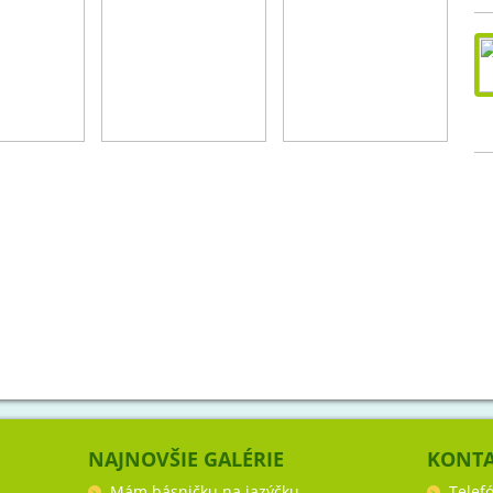
NAJNOVŠIE GALÉRIE
KONT
Mám básničku na jazýčku
Telef