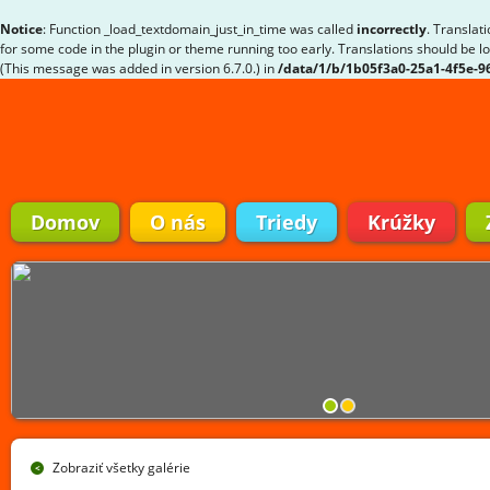
Notice
: Function _load_textdomain_just_in_time was called
incorrectly
. Translat
for some code in the plugin or theme running too early. Translations should be l
(This message was added in version 6.7.0.) in
/data/1/b/1b05f3a0-25a1-4f5e-
Domov
O nás
Triedy
Krúžky
Zobraziť všetky galérie