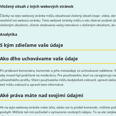
Vložený obsah z iných webových stránok
Články na tejto webovej stránke môžu obsahovať vložený obsah (napr. videá, obr
navštívil inú webovú stránku. Tieto webové stránky môžu o vás zbierať osobné úda
vloženým obsahom, včetne sledovania vašej interakcie s vloženým obsahom, ak n
Analytika
S kým zdieľame vaše údaje
Ako dlho uchovávame vaše údaje
Pri pridávaní komentára, komentár a jeho metaúdaje sú uchovávané oddelene. V
aby museli byť podržané na moderáciu. Pre používateľov, ktorí sa zaregistrujú na
užívateľského profilu. Všetci používatelia môžu kedykoľvek zobraziť, upraviť al
tiež môžu zobraziť a upraviť tieto informácie.
Aké práva máte nad svojimi údajmi
Ak na tejto webovej stránke máte účet, alebo ste tu pridali komentár, môžete po
poskytli. Môžete tak isto požiadať o vymazanie osobných údajov. To sa ale netý