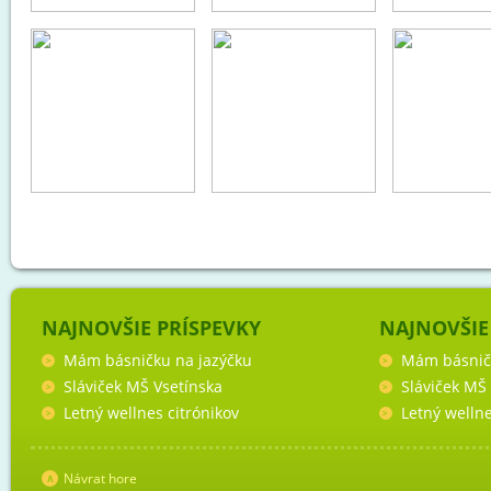
NAJNOVŠIE PRÍSPEVKY
NAJNOVŠIE
Mám básničku na jazýčku
Mám básnič
Sláviček MŠ Vsetínska
Sláviček MŠ
Letný wellnes citrónikov
Letný wellne
Návrat hore