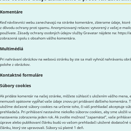
Komentáre
Keď návštevníci webu zanechavajú na stránke komentáre, zbierame údaje, ktoré 
z dôvodu ochrany proti spamu. Anonymizovaný reťazec vytvorený z vašej e-mailov
používate. Zásady ochrany osobných údajov služby Gravatar nájdete na: https://
zobrazená spolu s obsahom vášho komentára.
Multimédiá
Pri nahrávaní obrázkov na webovú stránku by ste sa mali vyhnúť nahrávaniu obrá
polohe z obrázkov.
Kontaktné formuláre
Súbory cookies
Ak pridáte komentár na našej stránke, môžete súhlasiť s uložením vášho mena, e-
nemuseli opätovne vypĺňať vaše údaje znovu pri pridávaní ďalšieho komentára. Ti
uložíme dočasné súbory cookies na určenie toho, či váš prehliadač akceptuje sú
prehliadača. Pri prihlásení nastavíme niekoľko súborov cookies, aby sme uložili 
nastavenia zobrazenia jeden rok. Ak zvolíte možnosť "zapamätať", vaše prihlásen
úprave alebo publikovaní článku budú vo vašom prehliadači uložené dodatočné s
článku, ktorý ste upravovali. Súbory sú platné 1 deň.