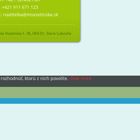
:
+421 911 671 123
l:
riaditelka@msvsetinska.sk
la Vsetínska č. 36, 064 01, Stará Ľubovňa
rozhodnúť, ktorú z nich povolíte.
View more