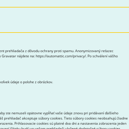
gent prehliadača z dôvodu ochrany proti spamu. Anonymizovaný reťazec
 Gravatar nájdete na: https://automattic.com/privacy/. Po schválení vášho
koľvek údaje o polohe z obrázkov.
aby ste nemuseli opätovne vypĺňať vaše údaje znovu pri pridávaní ďalšieho
váš prehliadač akceptuje súbory cookies. Tieto súbory cookies neobsahujú žiadne
brazenia. Prihlasovacie cookies sú platné dva dni a nastavenia zobrazenia jeden
likovaní článku budú vo vašom prehliadači uložené dodatočné súbory cookies.