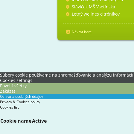
Sláviček MŠ Vsetínska
Letný wellnes citrónikov
Návrat hore
Súbory cookie používame na zhromažďovanie a analýzu informácií o 
Cookies settings
Povoliť všetky
Zakázať
Ochrana osobných údajov
Privacy & Cookies policy
Cookies list
Cookie name
Active