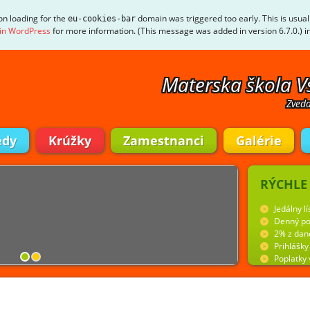
ion loading for the
domain was triggered too early. This is usual
eu-cookies-bar
in WordPress
for more information. (This message was added in version 6.7.0.) i
Materska škola V
Zveda
edy
Krúžky
Zamestnanci
Galérie
RÝCHLE
Jedálny lí
Denný po
2% z dan
Prihlášk
Poplatky