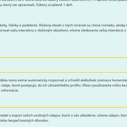
 ktorý ste upravovali. Súbory sú platné 1 deň.
zky, články a podobne). Vložený obsah z iných stránok sa chová rovnako, akoby n
torovať vašu interakciu s vloženým obsahom, včetne sledovania vašej interakcie 
aka tomu vieme automaticky rozpoznať a schváliť akékoľvek súvisiace komentáre 
 údaje, ktoré poskytujú, do ich užívateľského profilu. Všetci používatelia môžu k
 informácie.
žiadať o export vašich osobných údajov, ktoré o vás ukladáme, včetne údajov, kto
 alebo bezpečnostných dôvodov.