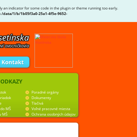
ly an indicator for some code in the plugin or theme running too early.
n
/data/1/b/1b05f3a0-25a1-4f5e-9652-
setínska
ví ovocníčkovia
Kontakt
 ODKAZY
stok
Poradné orgány
riadok
Dokumenty
e
Tlačivá
y do MŠ
Voľné pracovné miesta
 v MŠ
Ochrana osobných údajov