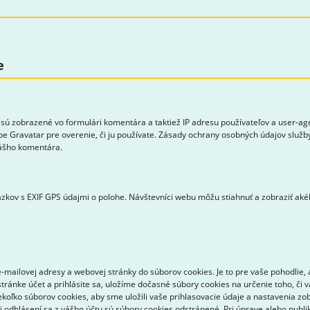
e
sú zobrazené vo formulári komentára a taktiež IP adresu používateľov a user-a
be Gravatar pre overenie, či ju používate. Zásady ochrany osobných údajov služby
vášho komentára.
zkov s EXIF GPS údajmi o polohe. Návštevníci webu môžu stiahnuť a zobraziť aké
mailovej adresy a webovej stránky do súborov cookies. Je to pre vaše pohodlie, 
tránke účet a prihlásite sa, uložíme dočasné súbory cookies na určenie toho, či 
ekoľko súborov cookies, aby sme uložili vaše prihlasovacie údaje a nastavenia zo
ri odhlásení sa z vášho účtu sú súbory cookies odstránené. Pri úprave alebo pub