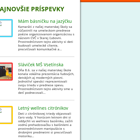
AJNOVŠIE PRÍSPEVKY
Mám básničku na jazýčku
Kamaráti z našej materskej školy sa
zúčastnili na umeleckom prednese
poézie organizovanom organizáciou s
názvom CVČ v Starej Ľubovni.
Prostredníctvom tejto aktivity si deti
budovali umelecké cítenie,
precvičovali komunikačné a…
Sláviček MŠ Vsetínska
Dňa 8.6. sa v našej materskej škole
konala vokálna prezentácia ľudových,
detských aj moderných piesni.
Jednotliví speváci reprezentovali
svoju triedu v prednese spevu.
Prostredníctvom tejto aktivity sme u
detí podnecovali…
Letný wellnes citrónikov
Deti z citrónikovej triedy objavovali
čaro vody. V horúcom letnom dni si
oddychli vo wellness bazéniku, zažili
vodnú prehadzovačku s balónikmi a
prostredníctvom manipulácie s
drobnými predmetmi si precvičovali
motoriku…