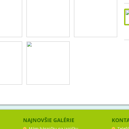
NAJNOVŠIE GALÉRIE
KONT
Mám básničku na jazýčku
Telef