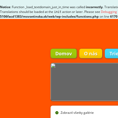
Notice
: Function _load_textdomain_just_in_time was called
incorrectly
. Translat
Translations should be loaded at the
action or later. Please see
Debugging 
init
5106facd1383/msvsetinska.sk/web/wp-includes/functions.php
on line
6170
Domov
O nás
Tri
Zobraziť všetky galérie