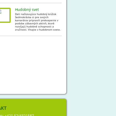
Hudobný svet
Deti naštevujúce hudobný krúžok
Sedmokráska si pre svojich
kamarátov pripravili prekvapenie v
podobe zábavných aktivít, ktoré
rozvíjajú hudobné schopnosti a
zručnosti. Vitajte v hudobnom svete.
AKT
ón:
+421 52/4321587