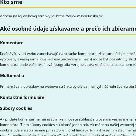
Kto sme
Adresa našej webovej stránky je: https://www.msvsetinska.sk.
Aké osobné údaje získavame a prečo ich zbieram
Komentáre
Keď návštevníci webu zanechavajú na stránke komentáre, zbierame údaje, ktoré 
vytvorený z vašej e-mailovej adresy (nazývaný aj hash) môže byť poskytnutý služ
komentára bude vaša profilová fotografia verejne zobrazená spolu s obsahom 
Multimédiá
Pri nahrávaní obrázkov na webovú stránku by ste sa mali vyhnúť nahrávaniu obrá
Kontaktné formuláre
Súbory cookies
Ak pridáte komentár na našej stránke, môžete súhlasiť s uložením vášho mena, e-
komentára. Tieto súbory cookies sú platné jeden rok. Ak máte na našej webovej s
osobné údaje a sú zrušené pri zatvorení prehliadača. Pri prihlásení nastavíme ni
rok. Ak zvolíte možnosť "zapamätať", vaše prihlásenie bude platné dva týždne. P