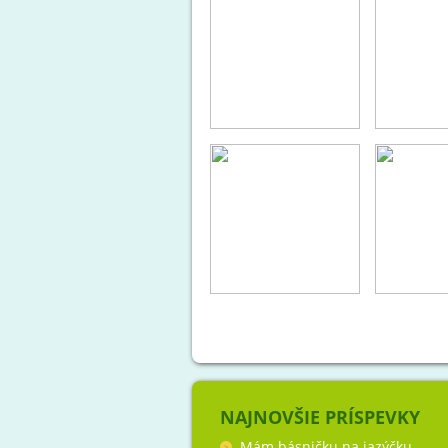
NAJNOVŠIE PRÍSPEVKY
Mám básničku na jazýčku