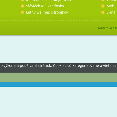
Sláviček MŠ Vsetínska
Mobil
Letný wellnes citrónikov
E-mai
Materská ško
výkone a používaní stránok. Cookies sú kategorizované a viete sa 