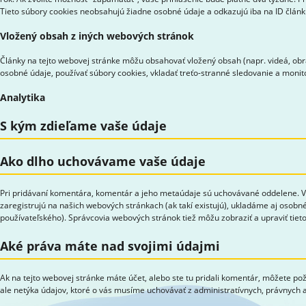
Tieto súbory cookies neobsahujú žiadne osobné údaje a odkazujú iba na ID článku,
Vložený obsah z iných webových stránok
Články na tejto webovej stránke môžu obsahovať vložený obsah (napr. videá, obrá
osobné údaje, používať súbory cookies, vkladať treťo-stranné sledovanie a moni
Analytika
S kým zdieľame vaše údaje
Ako dlho uchovávame vaše údaje
Pri pridávaní komentára, komentár a jeho metaúdaje sú uchovávané oddelene. Vď
zaregistrujú na našich webových stránkach (ak takí existujú), ukladáme aj osobné
používateľského). Správcovia webových stránok tiež môžu zobraziť a upraviť tieto
Aké práva máte nad svojimi údajmi
Ak na tejto webovej stránke máte účet, alebo ste tu pridali komentár, môžete po
ale netýka údajov, ktoré o vás musíme uchovávať z administratívnych, právnych