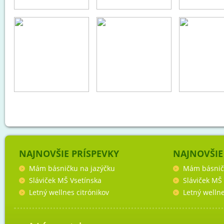
NAJNOVŠIE PRÍSPEVKY
NAJNOVŠIE
Mám básničku na jazýčku
Mám básnič
Sláviček MŠ Vsetínska
Sláviček MŠ
Letný wellnes citrónikov
Letný wellne