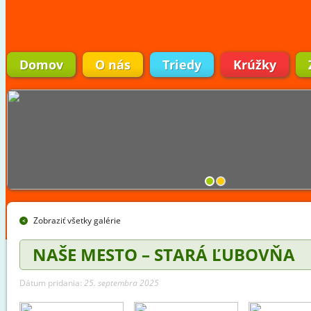
Domov
O nás
Triedy
Krúžky
Zobraziť všetky galérie
NAŠE MESTO – STARÁ ĽUBOVŇA
Dátum pridania:
25. septembra 2025