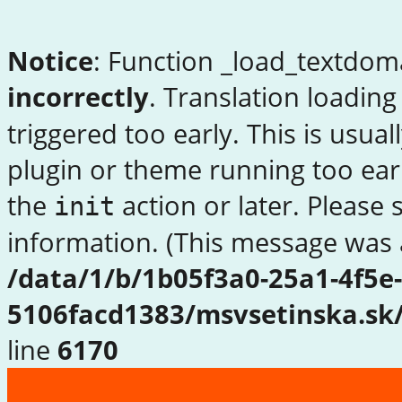
Notice
: Function _load_textdom
incorrectly
. Translation loading
triggered too early. This is usua
plugin or theme running too earl
the
action or later. Please
init
information. (This message was a
/data/1/b/1b05f3a0-25a1-4f5e
5106facd1383/msvsetinska.sk
line
6170