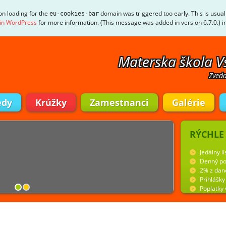
ion loading for the
domain was triggered too early. This is usual
eu-cookies-bar
in WordPress
for more information. (This message was added in version 6.7.0.) i
Materska škola V
Zveda
edy
Krúžky
Zamestnanci
Galérie
RÝCHLE
Jedálny lí
Denný po
2% z dan
Prihlášk
Poplatky