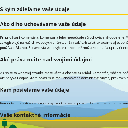
S kým zdieľame vaše údaje
Ako dlho uchovávame vaše údaje
Pri pridávaní komentára, komentár a jeho metaúdaje sú uchovávané oddelene. Vď
zaregistrujú na našich webových stránkach (ak takí existujú), ukladáme aj osobné
používateľského). Správcovia webových stránok tiež môžu zobraziť a upraviť tieto
Aké práva máte nad svojimi údajmi
Ak na tejto webovej stránke máte účet, alebo ste tu pridali komentár, môžete po
ale netýka údajov, ktoré o vás musíme uchovávať z administratívnych, právnych
Kam posielame vaše údaje
Komentáre návštevníkov môžu byť kontrolované prostredníctvom automatizovane
Vaše kontaktné informácie