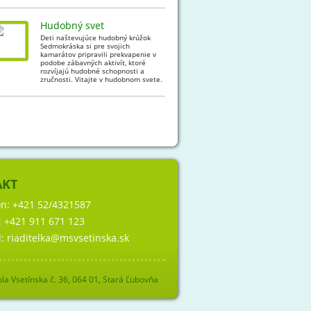
Hudobný svet
Deti naštevujúce hudobný krúžok
Sedmokráska si pre svojich
kamarátov pripravili prekvapenie v
podobe zábavných aktivít, ktoré
rozvíjajú hudobné schopnosti a
zručnosti. Vitajte v hudobnom svete.
AKT
ón:
+421 52/4321587
:
+421 911 671 123
l:
riaditelka@msvsetinska.sk
la Vsetínska č. 36, 064 01, Stará Ľubovňa