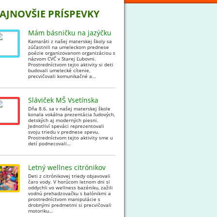
AJNOVŠIE PRÍSPEVKY
Mám básničku na jazýčku
Kamaráti z našej materskej školy sa
zúčastnili na umeleckom prednese
poézie organizovanom organizáciou s
názvom CVČ v Starej Ľubovni.
Prostredníctvom tejto aktivity si deti
budovali umelecké cítenie,
precvičovali komunikačné a…
Sláviček MŠ Vsetínska
Dňa 8.6. sa v našej materskej škole
konala vokálna prezentácia ľudových,
detských aj moderných piesni.
Jednotliví speváci reprezentovali
svoju triedu v prednese spevu.
Prostredníctvom tejto aktivity sme u
detí podnecovali…
Letný wellnes citrónikov
Deti z citrónikovej triedy objavovali
čaro vody. V horúcom letnom dni si
oddychli vo wellness bazéniku, zažili
vodnú prehadzovačku s balónikmi a
prostredníctvom manipulácie s
drobnými predmetmi si precvičovali
motoriku…