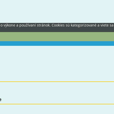
výkone a používaní stránok. Cookies sú kategorizované a viete sa 
e