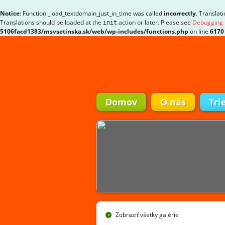
Notice
: Function _load_textdomain_just_in_time was called
incorrectly
. Translat
Translations should be loaded at the
action or later. Please see
Debugging 
init
5106facd1383/msvsetinska.sk/web/wp-includes/functions.php
on line
6170
Domov
O nás
Tri
Zobraziť všetky galérie