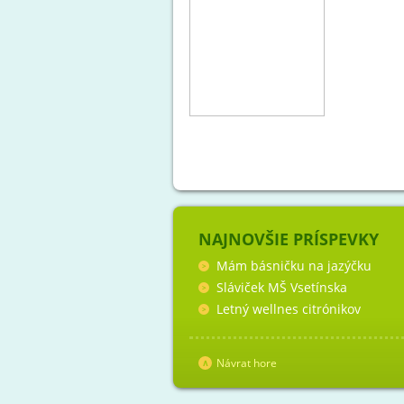
NAJNOVŠIE PRÍSPEVKY
Mám básničku na jazýčku
Sláviček MŠ Vsetínska
Letný wellnes citrónikov
Návrat hore