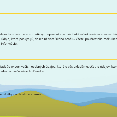
aka tomu vieme automaticky rozpoznať a schváliť akékoľvek súvisiace komentáre 
 údaje, ktoré poskytujú, do ich užívateľského profilu. Všetci používatelia môžu k
 informácie.
žiadať o export vašich osobných údajov, ktoré o vás ukladáme, včetne údajov, kto
 alebo bezpečnostných dôvodov.
j služby na detekciu spamu.