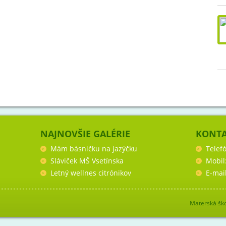
NAJNOVŠIE GALÉRIE
KONT
Mám básničku na jazýčku
Telef
Sláviček MŠ Vsetínska
Mobil
Letný wellnes citrónikov
E-mai
Materská ško