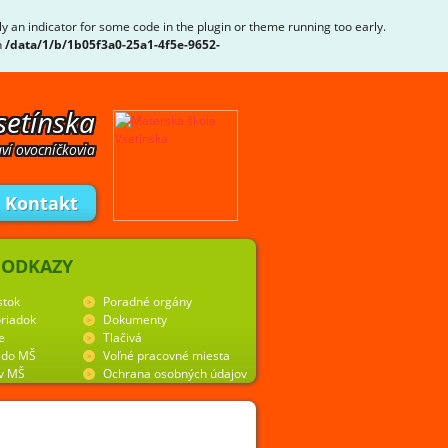
ly an indicator for some code in the plugin or theme running too early.
n
/data/1/b/1b05f3a0-25a1-4f5e-9652-
setínska
ví ovocníčkovia
Kontakt
 ODKAZY
stok
Poradné orgány
riadok
Dokumenty
e
Tlačivá
y do MŠ
Voľné pracovné miesta
 v MŠ
Ochrana osobných údajov