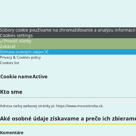
Súbory cookie používame na zhromažďovanie a analýzu informácií o 
Cookies settings
Povoliť všetky
Zakázať
Ochrana osobných údajov
Privacy & Cookies policy
Cookies list
Cookie name
Active
Kto sme
Adresa našej webovej stránky je: https://www.msvsetinska.sk.
Aké osobné údaje získavame a prečo ich zbieram
Komentáre