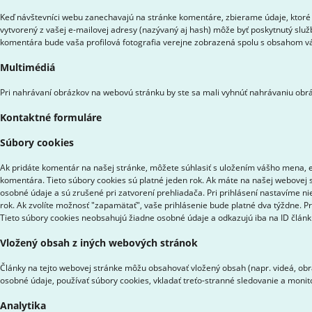
Keď návštevníci webu zanechavajú na stránke komentáre, zbierame údaje, ktoré 
vytvorený z vašej e-mailovej adresy (nazývaný aj hash) môže byť poskytnutý služ
komentára bude vaša profilová fotografia verejne zobrazená spolu s obsahom 
Multimédiá
Pri nahrávaní obrázkov na webovú stránku by ste sa mali vyhnúť nahrávaniu obrá
Kontaktné formuláre
Súbory cookies
Ak pridáte komentár na našej stránke, môžete súhlasiť s uložením vášho mena, e-
komentára. Tieto súbory cookies sú platné jeden rok. Ak máte na našej webovej s
osobné údaje a sú zrušené pri zatvorení prehliadača. Pri prihlásení nastavíme ni
rok. Ak zvolíte možnosť "zapamätať", vaše prihlásenie bude platné dva týždne. P
Tieto súbory cookies neobsahujú žiadne osobné údaje a odkazujú iba na ID článku,
Vložený obsah z iných webových stránok
Články na tejto webovej stránke môžu obsahovať vložený obsah (napr. videá, obrá
osobné údaje, používať súbory cookies, vkladať treťo-stranné sledovanie a moni
Analytika