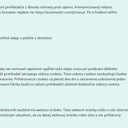
gent prehliadača z dôvodu ochrany proti spamu. Anonymizovaný reťazec
 Gravatar nájdete na: https://automattic.com/privacy/. Po schválení vášho
koľvek údaje o polohe z obrázkov.
aby ste nemuseli opätovne vypĺňať vaše údaje znovu pri pridávaní ďalšieho
váš prehliadač akceptuje súbory cookies. Tieto súbory cookies neobsahujú žiadne
brazenia. Prihlasovacie cookies sú platné dva dni a nastavenia zobrazenia jeden
likovaní článku budú vo vašom prehliadači uložené dodatočné súbory cookies.
ávštevník navštívil inú webovú stránku. Tieto webové stránky môžu o vás zbierať
s vloženým obsahom, ak na danej webovej stránke máte účet a ste prihlásený.