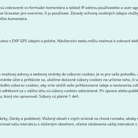
sú zobrazené vo formulári komentára a taktiež IP adresu používateľov a user-a
be Gravatar pre overenie, či ju používate. Zásady ochrany osobných údajov služby
vášho komentára.
zkov s EXIF GPS údajmi o polohe. Návštevníci webu môžu stiahnuť a zobraziť aké
mailovej adresy a webovej stránky do súborov cookies. Je to pre vaše pohodlie, 
tránke účet a prihlásite sa, uložíme dočasné súbory cookies na určenie toho, či 
ekoľko súborov cookies, aby sme uložili vaše prihlasovacie údaje a nastavenia zo
ri odhlásení sa z vášho účtu sú súbory cookies odstránené. Pri úprave alebo pub
 ktorý ste upravovali. Súbory sú platné 1 deň.
zky, články a podobne). Vložený obsah z iných stránok sa chová rovnako, akoby n
torovať vašu interakciu s vloženým obsahom, včetne sledovania vašej interakcie 