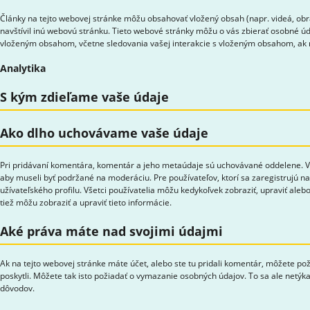
Články na tejto webovej stránke môžu obsahovať vložený obsah (napr. videá, obr
navštívil inú webovú stránku. Tieto webové stránky môžu o vás zbierať osobné úda
vloženým obsahom, včetne sledovania vašej interakcie s vloženým obsahom, ak n
Analytika
S kým zdieľame vaše údaje
Ako dlho uchovávame vaše údaje
Pri pridávaní komentára, komentár a jeho metaúdaje sú uchovávané oddelene. V
aby museli byť podržané na moderáciu. Pre používateľov, ktorí sa zaregistrujú na
užívateľského profilu. Všetci používatelia môžu kedykoľvek zobraziť, upraviť al
tiež môžu zobraziť a upraviť tieto informácie.
Aké práva máte nad svojimi údajmi
Ak na tejto webovej stránke máte účet, alebo ste tu pridali komentár, môžete po
poskytli. Môžete tak isto požiadať o vymazanie osobných údajov. To sa ale netý
dôvodov.