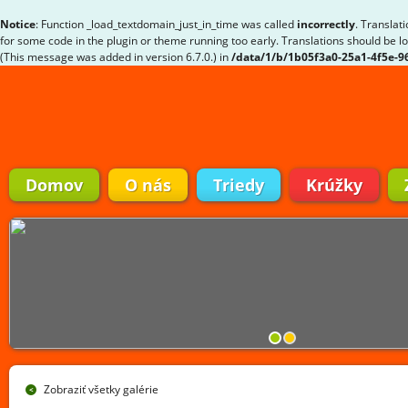
Notice
: Function _load_textdomain_just_in_time was called
incorrectly
. Translat
for some code in the plugin or theme running too early. Translations should be l
(This message was added in version 6.7.0.) in
/data/1/b/1b05f3a0-25a1-4f5e-
Domov
O nás
Triedy
Krúžky
Zobraziť všetky galérie