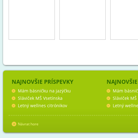
NAJNOVŠIE PRÍSPEVKY
NAJNOVŠIE
Mám básničku na jazýčku
Mám básnič
Sláviček MŠ Vsetínska
Sláviček MŠ
Letný wellnes citrónikov
Letný wellne
Návrat hore