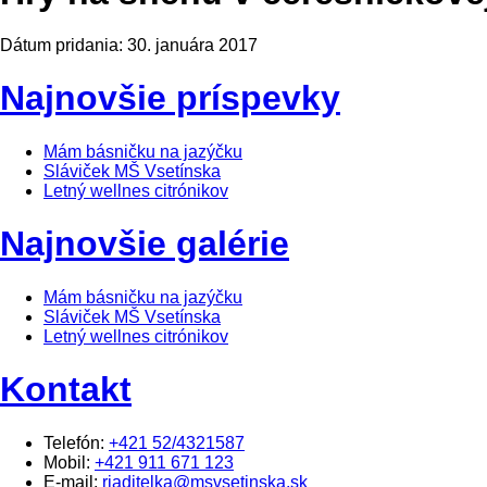
Dátum pridania:
30. januára 2017
Najnovšie príspevky
Mám básničku na jazýčku
Sláviček MŠ Vsetínska
Letný wellnes citrónikov
Najnovšie galérie
Mám básničku na jazýčku
Sláviček MŠ Vsetínska
Letný wellnes citrónikov
Kontakt
Telefón:
+421 52/4321587
Mobil:
+421 911 671 123
E-mail:
riaditelka@msvsetinska.sk