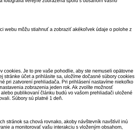
vá fotografia verejne zobrazená spolu s obsahom vášho
ci webu môžu stiahnuť a zobraziť akékoľvek údaje o polohe z
v cookies. Je to pre vaše pohodlie, aby ste nemuseli opätovne
j stránke účet a prihlásite sa, uložíme dočasné súbory cookies
é pri zatvorení prehliadača. Pri prihlásení nastavíme niekoľko
 nastavenia zobrazenia jeden rok. Ak zvolíte možnosť
e alebo publikovaní článku budú vo vašom prehliadači uložené
vali. Súbory sú platné 1 deň.
h stránok sa chová rovnako, akoby návštevník navštívil inú
ovanie a monitorovať vašu interakciu s vloženým obsahom,