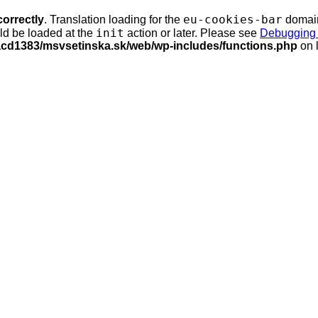
eu-cookies-bar
correctly
. Translation loading for the
domain 
init
uld be loaded at the
action or later. Please see
Debugging 
facd1383/msvsetinska.sk/web/wp-includes/functions.php
on 