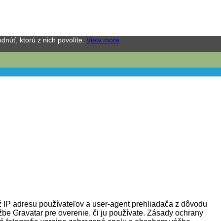
núť, ktorú z nich povolíte.
View more
ž IP adresu používateľov a user-agent prehliadača z dôvodu
be Gravatar pre overenie, či ju používate. Zásady ochrany