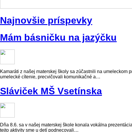
Najnovšie príspevky
Mám básničku na jazýčku
Kamaráti z našej materskej školy sa zúčastnili na umeleckom p
umelecké cítenie, precvičovali komunikačné a…
Sláviček MŠ Vsetínska
Dňa 8.6. sa v našej materskej škole konala vokálna prezentácia
tejto aktivity sme u detí podnecovali…