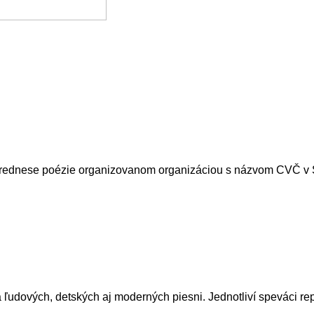
rednese poézie organizovanom organizáciou s názvom CVČ v Stare
 ľudových, detských aj moderných piesni. Jednotliví speváci re