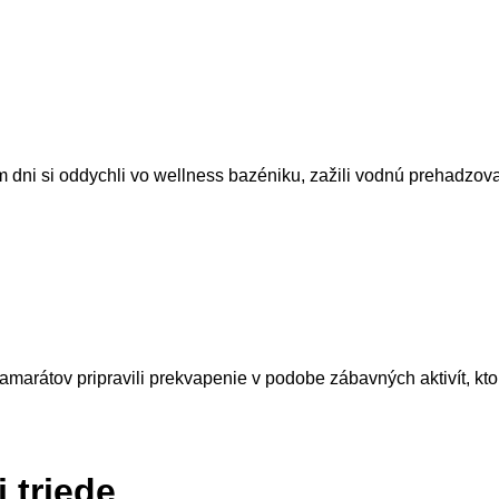
nom dni si oddychli vo wellness bazéniku, zažili vodnú prehadz
arátov pripravili prekvapenie v podobe zábavných aktivít, ktoré
 triede