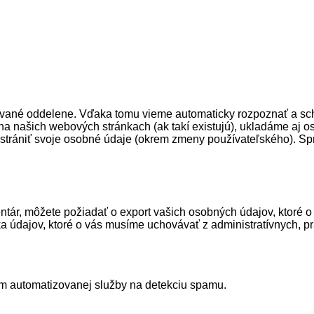
vané oddelene. Vďaka tomu vieme automaticky rozpoznať a schv
na našich webových stránkach (ak takí existujú), ukladáme aj os
dstrániť svoje osobné údaje (okrem zmeny používateľského). Spr
mentár, môžete požiadať o export vašich osobných údajov, ktoré 
ýka údajov, ktoré o vás musíme uchovávať z administratívnych,
m automatizovanej služby na detekciu spamu.