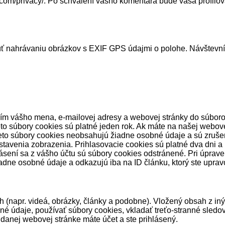
c.com/privacy/. Po schválení vášho komentára bude vaša profilo
úť nahrávaniu obrázkov s EXIF GPS údajmi o polohe. Návštevní
ním vášho mena, e-mailovej adresy a webovej stránky do súboro
to súbory cookies sú platné jeden rok. Ak máte na našej webove
ieto súbory cookies neobsahujú žiadne osobné údaje a sú zrušen
stavenia zobrazenia. Prihlasovacie cookies sú platné dva dni a
lásení sa z vášho účtu sú súbory cookies odstránené. Pri úprav
dne osobné údaje a odkazujú iba na ID článku, ktorý ste upravo
(napr. videá, obrázky, články a podobne). Vložený obsah z inýc
né údaje, používať súbory cookies, vkladať treťo-stranné sled
danej webovej stránke máte účet a ste prihlásený.