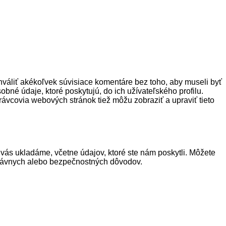
áliť akékoľvek súvisiace komentáre bez toho, aby museli byť
obné údaje, ktoré poskytujú, do ich užívateľského profilu.
ávcovia webových stránok tiež môžu zobraziť a upraviť tieto
o vás ukladáme, včetne údajov, ktoré ste nám poskytli. Môžete
 právnych alebo bezpečnostných dôvodov.