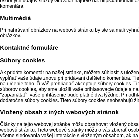
osobných údajov služby Gravatar nájdete na: https://automatti
komentára.
Multimédiá
Pri nahrávaní obrázkov na webovú stránku by ste sa mali vyhn
obrázkov.
Kontaktné formuláre
Súbory cookies
Ak pridáte komentár na našej stránke, môžete súhlasiť s ulože
vypĺňať vaše údaje znovu pri pridávaní ďalšieho komentára. Tie
na určenie toho, či váš prehliadač akceptuje súbory cookies. T
súborov cookies, aby sme uložili vaše prihlasovacie údaje a na
"zapamätať", vaše prihlásenie bude platné dva týždne. Pri odh
dodatočné súbory cookies. Tieto súbory cookies neobsahujú žia
Vložený obsah z iných webových stránok
Články na tejto webovej stránke môžu obsahovať vložený obsah 
webovú stránku. Tieto webové stránky môžu o vás zbierať osob
včetne sledovania vašej interakcie s vloženým obsahom, ak na 