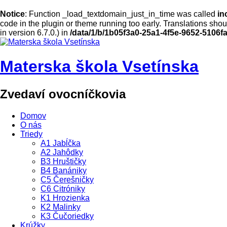
Notice
: Function _load_textdomain_just_in_time was called
in
code in the plugin or theme running too early. Translations sho
in version 6.7.0.) in
/data/1/b/1b05f3a0-25a1-4f5e-9652-5106
Materska škola Vsetínska
Zvedaví ovocníčkovia
Domov
O nás
Triedy
A1 Jabĺčka
A2 Jahôdky
B3 Hruštičky
B4 Banániky
C5 Čerešničky
C6 Citróniky
K1 Hrozienka
K2 Malinky
K3 Čučoriedky
Krúžky