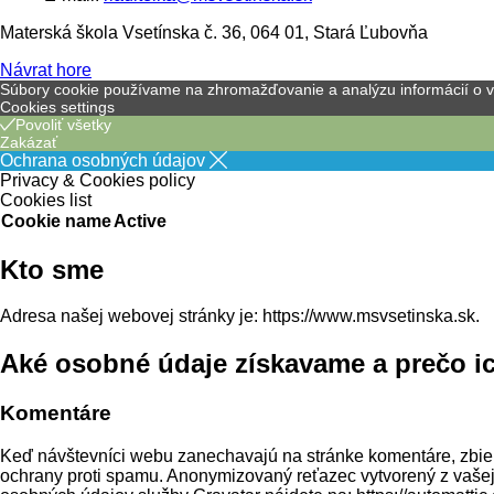
Materská škola Vsetínska č. 36, 064 01, Stará Ľubovňa
Návrat hore
Súbory cookie používame na zhromažďovanie a analýzu informácií o výk
Cookies settings
Povoliť všetky
Zakázať
Ochrana osobných údajov
Privacy & Cookies policy
Cookies list
Cookie name
Active
Kto sme
Adresa našej webovej stránky je: https://www.msvsetinska.sk.
Aké osobné údaje získavame a prečo i
Komentáre
Keď návštevníci webu zanechavajú na stránke komentáre, zbier
ochrany proti spamu. Anonymizovaný reťazec vytvorený z vašej 