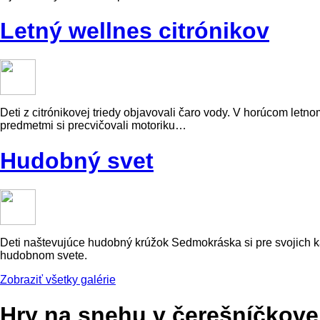
Letný wellnes citrónikov
Deti z citrónikovej triedy objavovali čaro vody. V horúcom let
predmetmi si precvičovali motoriku…
Hudobný svet
Deti naštevujúce hudobný krúžok Sedmokráska si pre svojich kam
hudobnom svete.
Zobraziť všetky galérie
Hry na snehu v čerešníčkovej