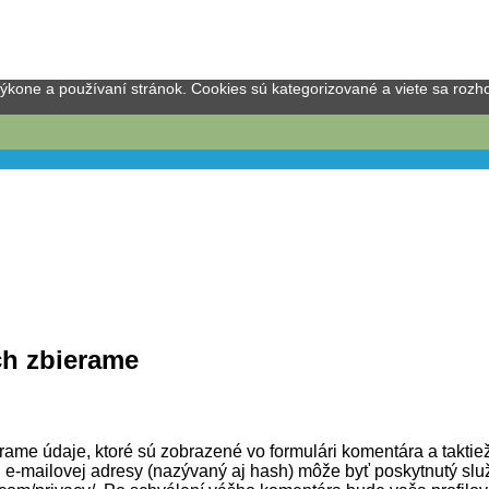
one a používaní stránok. Cookies sú kategorizované a viete sa rozhod
ch zbierame
ame údaje, ktoré sú zobrazené vo formulári komentára a taktie
e-mailovej adresy (nazývaný aj hash) môže byť poskytnutý služ