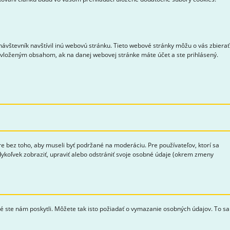
ávštevník navštívil inú webovú stránku. Tieto webové stránky môžu o vás zbierať
s vloženým obsahom, ak na danej webovej stránke máte účet a ste prihlásený.
bez toho, aby museli byť podržané na moderáciu. Pre používateľov, ktorí sa
edykoľvek zobraziť, upraviť alebo odstrániť svoje osobné údaje (okrem zmeny
ré ste nám poskytli. Môžete tak isto požiadať o vymazanie osobných údajov. To sa