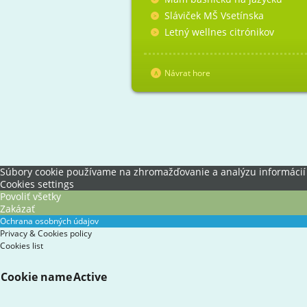
Sláviček MŠ Vsetínska
Letný wellnes citrónikov
Návrat hore
Súbory cookie používame na zhromažďovanie a analýzu informácií o 
Cookies settings
Povoliť všetky
Zakázať
Ochrana osobných údajov
Privacy & Cookies policy
Cookies list
Cookie name
Active