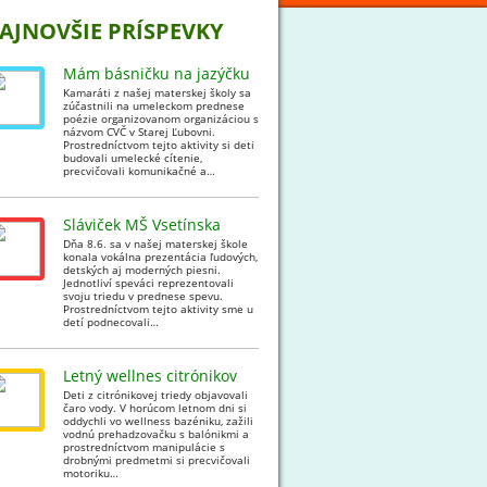
AJNOVŠIE PRÍSPEVKY
Mám básničku na jazýčku
Kamaráti z našej materskej školy sa
zúčastnili na umeleckom prednese
poézie organizovanom organizáciou s
názvom CVČ v Starej Ľubovni.
Prostredníctvom tejto aktivity si deti
budovali umelecké cítenie,
precvičovali komunikačné a…
Sláviček MŠ Vsetínska
Dňa 8.6. sa v našej materskej škole
konala vokálna prezentácia ľudových,
detských aj moderných piesni.
Jednotliví speváci reprezentovali
svoju triedu v prednese spevu.
Prostredníctvom tejto aktivity sme u
detí podnecovali…
Letný wellnes citrónikov
Deti z citrónikovej triedy objavovali
čaro vody. V horúcom letnom dni si
oddychli vo wellness bazéniku, zažili
vodnú prehadzovačku s balónikmi a
prostredníctvom manipulácie s
drobnými predmetmi si precvičovali
motoriku…