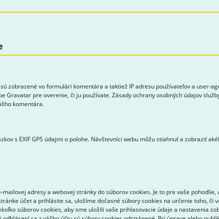
e
sú zobrazené vo formulári komentára a taktiež IP adresu používateľov a user-a
be Gravatar pre overenie, či ju používate. Zásady ochrany osobných údajov služby
vášho komentára.
zkov s EXIF GPS údajmi o polohe. Návštevníci webu môžu stiahnuť a zobraziť aké
mailovej adresy a webovej stránky do súborov cookies. Je to pre vaše pohodlie, 
tránke účet a prihlásite sa, uložíme dočasné súbory cookies na určenie toho, či 
ekoľko súborov cookies, aby sme uložili vaše prihlasovacie údaje a nastavenia zo
ri odhlásení sa z vášho účtu sú súbory cookies odstránené. Pri úprave alebo pub