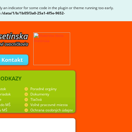
ly an indicator for some code in the plugin or theme running too early.
n
/data/1/b/1b05f3a0-25a1-4f5e-9652-
setínska
ví ovocníčkovia
Kontakt
 ODKAZY
stok
Poradné orgány
riadok
Dokumenty
e
Tlačivá
y do MŠ
Voľné pracovné miesta
 v MŠ
Ochrana osobných údajov