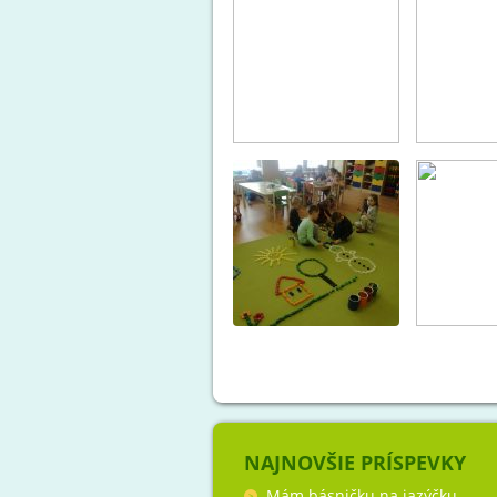
NAJNOVŠIE PRÍSPEVKY
Mám básničku na jazýčku