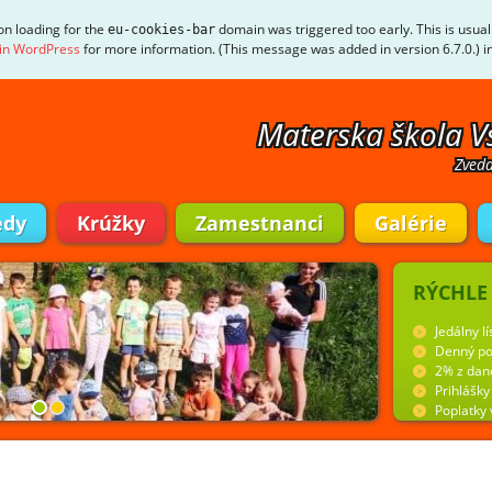
ion loading for the
domain was triggered too early. This is usual
eu-cookies-bar
in WordPress
for more information. (This message was added in version 6.7.0.) i
Materska škola V
Zveda
edy
Krúžky
Zamestnanci
Galérie
RÝCHLE
Jedálny lí
Denný po
2% z dan
Prihlášk
Poplatky