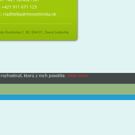
:
+421 911 671 123
l:
riaditelka@msvsetinska.sk
la Vsetínska č. 36, 064 01, Stará Ľubovňa
rozhodnúť, ktorú z nich povolíte.
View more