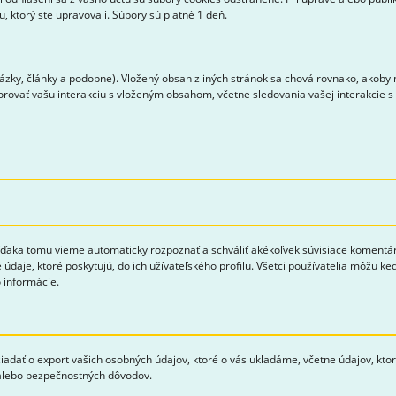
 ktorý ste upravovali. Súbory sú platné 1 deň.
zky, články a podobne). Vložený obsah z iných stránok sa chová rovnako, akoby n
torovať vašu interakciu s vloženým obsahom, včetne sledovania vašej interakcie 
aka tomu vieme automaticky rozpoznať a schváliť akékoľvek súvisiace komentáre 
 údaje, ktoré poskytujú, do ich užívateľského profilu. Všetci používatelia môžu k
 informácie.
žiadať o export vašich osobných údajov, ktoré o vás ukladáme, včetne údajov, kto
 alebo bezpečnostných dôvodov.