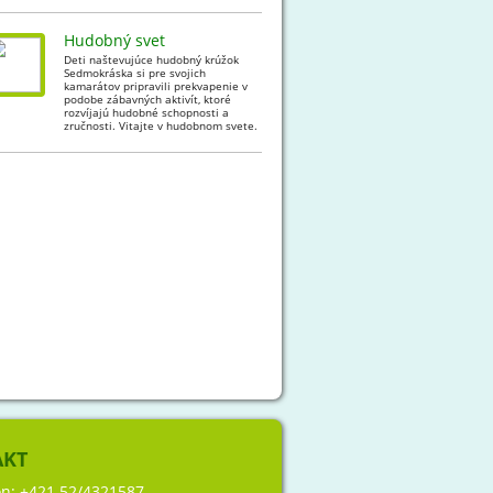
Hudobný svet
Deti naštevujúce hudobný krúžok
Sedmokráska si pre svojich
kamarátov pripravili prekvapenie v
podobe zábavných aktivít, ktoré
rozvíjajú hudobné schopnosti a
zručnosti. Vitajte v hudobnom svete.
AKT
ón:
+421 52/4321587