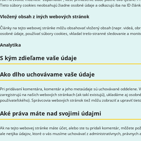
Tieto súbory cookies neobsahujú žiadne osobné údaje a odkazujú iba na ID článku,
Vložený obsah z iných webových stránok
Články na tejto webovej stránke môžu obsahovať vložený obsah (napr. videá, obrá
osobné údaje, používať súbory cookies, vkladať treťo-stranné sledovanie a moni
Analytika
S kým zdieľame vaše údaje
Ako dlho uchovávame vaše údaje
Pri pridávaní komentára, komentár a jeho metaúdaje sú uchovávané oddelene. Vď
zaregistrujú na našich webových stránkach (ak takí existujú), ukladáme aj osobné
používateľského). Správcovia webových stránok tiež môžu zobraziť a upraviť tieto
Aké práva máte nad svojimi údajmi
Ak na tejto webovej stránke máte účet, alebo ste tu pridali komentár, môžete po
ale netýka údajov, ktoré o vás musíme uchovávať z administratívnych, právnych