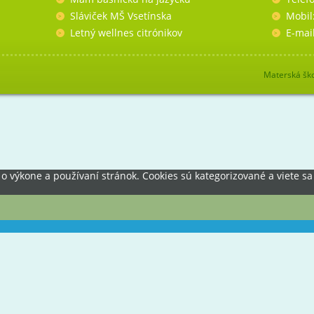
Sláviček MŠ Vsetínska
Mobil
Letný wellnes citrónikov
E-mai
Materská ško
výkone a používaní stránok. Cookies sú kategorizované a viete sa 