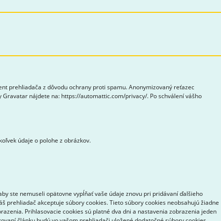
gent prehliadača z dôvodu ochrany proti spamu. Anonymizovaný reťazec
 Gravatar nájdete na: https://automattic.com/privacy/. Po schválení vášho
koľvek údaje o polohe z obrázkov.
aby ste nemuseli opätovne vypĺňať vaše údaje znovu pri pridávaní ďalšieho
váš prehliadač akceptuje súbory cookies. Tieto súbory cookies neobsahujú žiadne
brazenia. Prihlasovacie cookies sú platné dva dni a nastavenia zobrazenia jeden
likovaní článku budú vo vašom prehliadači uložené dodatočné súbory cookies.