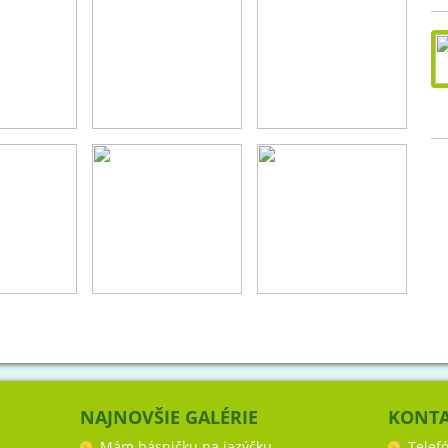
NAJNOVŠIE GALÉRIE
KONT
Mám básničku na jazýčku
Telef