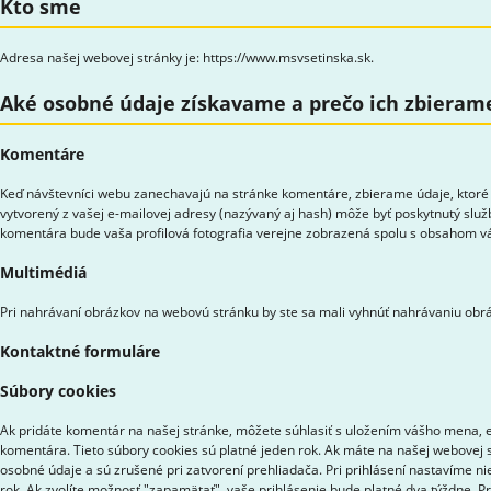
Kto sme
Adresa našej webovej stránky je: https://www.msvsetinska.sk.
Aké osobné údaje získavame a prečo ich zbieram
Komentáre
Keď návštevníci webu zanechavajú na stránke komentáre, zbierame údaje, ktoré 
vytvorený z vašej e-mailovej adresy (nazývaný aj hash) môže byť poskytnutý služ
komentára bude vaša profilová fotografia verejne zobrazená spolu s obsahom 
Multimédiá
Pri nahrávaní obrázkov na webovú stránku by ste sa mali vyhnúť nahrávaniu obrá
Kontaktné formuláre
Súbory cookies
Ak pridáte komentár na našej stránke, môžete súhlasiť s uložením vášho mena, e-
komentára. Tieto súbory cookies sú platné jeden rok. Ak máte na našej webovej s
osobné údaje a sú zrušené pri zatvorení prehliadača. Pri prihlásení nastavíme ni
rok. Ak zvolíte možnosť "zapamätať", vaše prihlásenie bude platné dva týždne. P