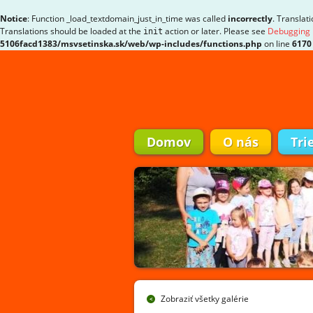
Notice
: Function _load_textdomain_just_in_time was called
incorrectly
. Translat
Translations should be loaded at the
action or later. Please see
Debugging 
init
5106facd1383/msvsetinska.sk/web/wp-includes/functions.php
on line
6170
Domov
O nás
Tri
Zobraziť všetky galérie