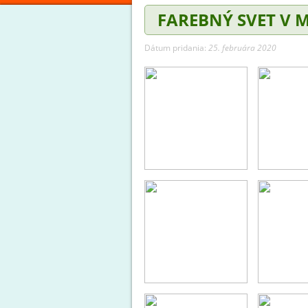
FAREBNÝ SVET V 
Dátum pridania:
25. februára 2020