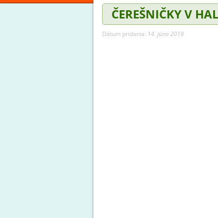
ČEREŠNIČKY V HA
Dátum pridania:
14. júna 2018