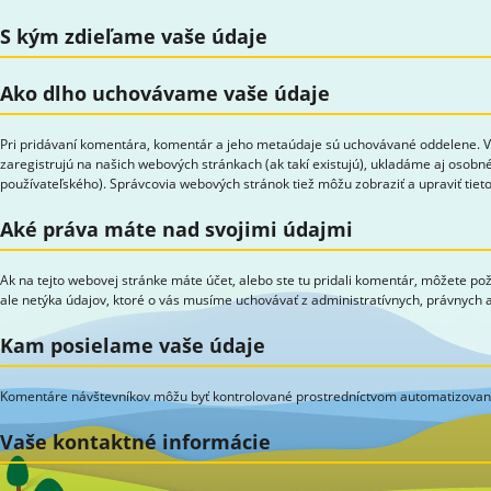
S kým zdieľame vaše údaje
Ako dlho uchovávame vaše údaje
Pri pridávaní komentára, komentár a jeho metaúdaje sú uchovávané oddelene. Vď
zaregistrujú na našich webových stránkach (ak takí existujú), ukladáme aj osobné
používateľského). Správcovia webových stránok tiež môžu zobraziť a upraviť tieto
Aké práva máte nad svojimi údajmi
Ak na tejto webovej stránke máte účet, alebo ste tu pridali komentár, môžete po
ale netýka údajov, ktoré o vás musíme uchovávať z administratívnych, právnych
Kam posielame vaše údaje
Komentáre návštevníkov môžu byť kontrolované prostredníctvom automatizovane
Vaše kontaktné informácie