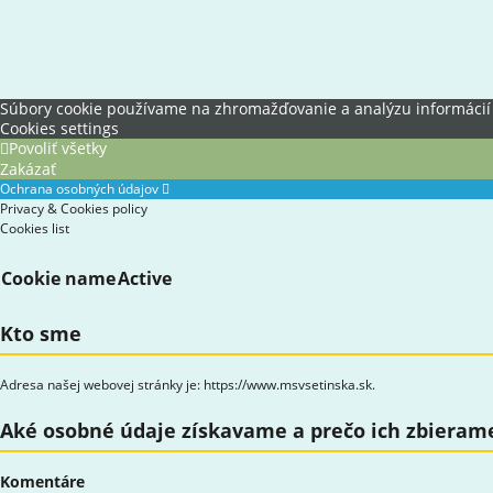
Súbory cookie používame na zhromažďovanie a analýzu informácií o 
Cookies settings
Povoliť všetky
Zakázať
Ochrana osobných údajov
Privacy & Cookies policy
Cookies list
Cookie name
Active
Kto sme
Adresa našej webovej stránky je: https://www.msvsetinska.sk.
Aké osobné údaje získavame a prečo ich zbieram
Komentáre