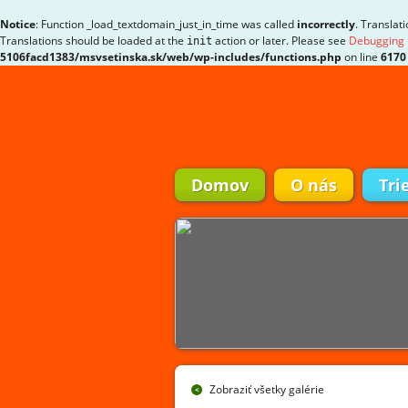
Notice
: Function _load_textdomain_just_in_time was called
incorrectly
. Translat
Translations should be loaded at the
action or later. Please see
Debugging 
init
5106facd1383/msvsetinska.sk/web/wp-includes/functions.php
on line
6170
Domov
O nás
Tri
Zobraziť všetky galérie