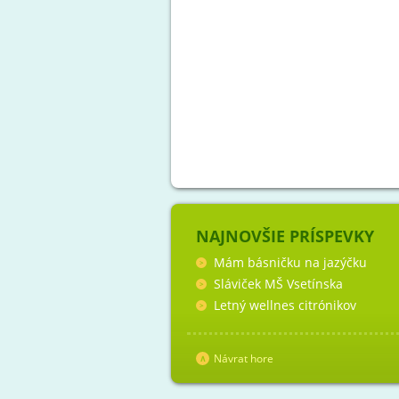
NAJNOVŠIE PRÍSPEVKY
Mám básničku na jazýčku
Sláviček MŠ Vsetínska
Letný wellnes citrónikov
Návrat hore