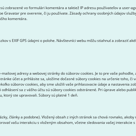
sú zobrazené vo formulári komentára a taktiež IP adresu používateľov a user-a
be Gravatar pre overenie, či ju používate. Zásady ochrany osobných údajov služby
vášho komentára.
zkov s EXIF GPS údajmi o polohe. Návštevníci webu môžu stiahnuť a zobraziť aké
mailovej adresy a webovej stránky do súborov cookies. Je to pre vaše pohodlie, 
tránke účet a prihlásite sa, uložíme dočasné súbory cookies na určenie toho, či 
ekoľko súborov cookies, aby sme uložili vaše prihlasovacie údaje a nastavenia zo
ri odhlásení sa z vášho účtu sú súbory cookies odstránené. Pri úprave alebo pub
 ktorý ste upravovali. Súbory sú platné 1 deň.
zky, články a podobne). Vložený obsah z iných stránok sa chová rovnako, akoby n
torovať vašu interakciu s vloženým obsahom, včetne sledovania vašej interakcie 