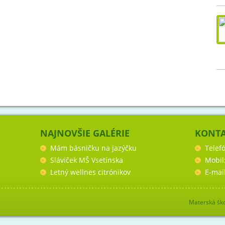
NAJNOVŠIE GALÉRIE
KONT
Mám básničku na jazýčku
Telef
Sláviček MŠ Vsetínska
Mobil
Letný wellnes citrónikov
E-mai
Materská ško