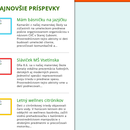
AJNOVŠIE PRÍSPEVKY
Mám básničku na jazýčku
Kamaráti z našej materskej školy sa
zúčastnili na umeleckom prednese
poézie organizovanom organizáciou s
názvom CVČ v Starej Ľubovni.
Prostredníctvom tejto aktivity si deti
budovali umelecké cítenie,
precvičovali komunikačné a…
Sláviček MŠ Vsetínska
Dňa 8.6. sa v našej materskej škole
konala vokálna prezentácia ľudových,
detských aj moderných piesni.
Jednotliví speváci reprezentovali
svoju triedu v prednese spevu.
Prostredníctvom tejto aktivity sme u
detí podnecovali…
Letný wellnes citrónikov
Deti z citrónikovej triedy objavovali
čaro vody. V horúcom letnom dni si
oddychli vo wellness bazéniku, zažili
vodnú prehadzovačku s balónikmi a
prostredníctvom manipulácie s
drobnými predmetmi si precvičovali
motoriku…