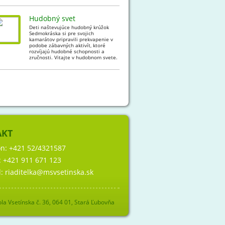
Hudobný svet
Deti naštevujúce hudobný krúžok
Sedmokráska si pre svojich
kamarátov pripravili prekvapenie v
podobe zábavných aktivít, ktoré
rozvíjajú hudobné schopnosti a
zručnosti. Vitajte v hudobnom svete.
AKT
ón:
+421 52/4321587
:
+421 911 671 123
l:
riaditelka@msvsetinska.sk
la Vsetínska č. 36, 064 01, Stará Ľubovňa