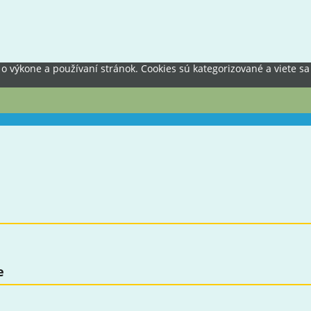
výkone a používaní stránok. Cookies sú kategorizované a viete sa 
e