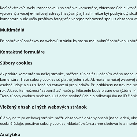
Keď návštevníci webu zanechavajú na stránke komentáre, zbierame údaje, ktoré 
vytvorený z vašej e-mailovej adresy (nazývaný aj hash) môže byť poskytnutý služ
komentára bude vaša profilová fotografia verejne zobrazená spolu s obsahom 
Multimédiá
Pri nahrávaní obrázkov na webovú stránku by ste sa mali vyhnúť nahrávaniu obrá
Kontaktné formuláre
Súbory cookies
Ak pridáte komentár na našej stránke, môžete súhlasiť s uložením vášho mena, e-
komentára. Tieto súbory cookies sú platné jeden rok. Ak máte na našej webovej s
osobné údaje a sú zrušené pri zatvorení prehliadača. Pri prihlásení nastavíme ni
rok. Ak zvolíte možnosť "zapamätať", vaše prihlásenie bude platné dva týždne. P
Tieto súbory cookies neobsahujú žiadne osobné údaje a odkazujú iba na ID článku,
Vložený obsah z iných webových stránok
Články na tejto webovej stránke môžu obsahovať vložený obsah (napr. videá, obrá
osobné údaje, používať súbory cookies, vkladať treťo-stranné sledovanie a moni
Analytika