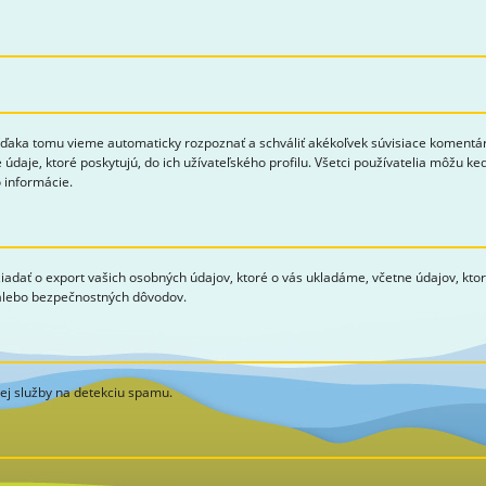
aka tomu vieme automaticky rozpoznať a schváliť akékoľvek súvisiace komentáre 
 údaje, ktoré poskytujú, do ich užívateľského profilu. Všetci používatelia môžu k
 informácie.
žiadať o export vašich osobných údajov, ktoré o vás ukladáme, včetne údajov, kto
 alebo bezpečnostných dôvodov.
j služby na detekciu spamu.