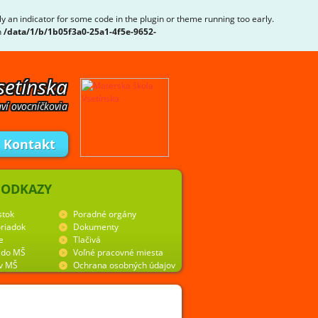
ly an indicator for some code in the plugin or theme running too early.
n
/data/1/b/1b05f3a0-25a1-4f5e-9652-
setínska
ví ovocníčkovia
Kontakt
 ODKAZY
stok
Poradné orgány
riadok
Dokumenty
e
Tlačivá
y do MŠ
Voľné pracovné miesta
 v MŠ
Ochrana osobných údajov