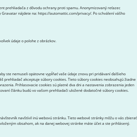
gent prehliadača z dôvodu ochrany proti spamu. Anonymizovaný reťazec
 Gravatar nájdete na: https://automattic.com/privacy/. Po schválení vášho
koľvek údaje o polohe z obrázkov.
aby ste nemuseli opätovne vypĺňať vaše údaje znovu pri pridávaní ďalšieho
váš prehliadač akceptuje súbory cookies. Tieto súbory cookies neobsahujú žiadne
brazenia. Prihlasovacie cookies sú platné dva dni a nastavenia zobrazenia jeden
likovaní článku budú vo vašom prehliadači uložené dodatočné súbory cookies.
ávštevník navštívil inú webovú stránku. Tieto webové stránky môžu o vás zbierať
s vloženým obsahom, ak na danej webovej stránke máte účet a ste prihlásený.