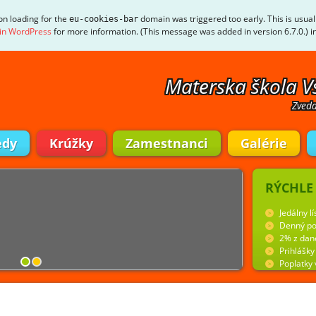
ion loading for the
domain was triggered too early. This is usual
eu-cookies-bar
in WordPress
for more information. (This message was added in version 6.7.0.) i
Materska škola V
Zveda
edy
Krúžky
Zamestnanci
Galérie
RÝCHLE
Jedálny lí
Denný po
2% z dan
Prihlášk
Poplatky