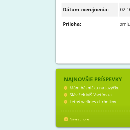
Dátum zverejnenia:
02.1
Príloha:
zmlu
NAJNOVŠIE PRÍSPEVKY
Mám básničku na jazýčku
Sláviček MŠ Vsetínska
Letný wellnes citrónikov
Návrat hore