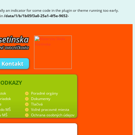
lly an indicator for some code in the plugin or theme running too early.
 in
/data/1/b/1b05f3a0-25a1-4f5e-9652-
setínska
ví ovocníčkovia
Kontakt
 ODKAZY
stok
Poradné orgány
riadok
Dokumenty
e
Tlačivá
y do MŠ
Voľné pracovné miesta
 v MŠ
Ochrana osobných údajov