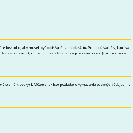
e bez toho, aby museli byť podržané na moderáciu. Pre používateľov, ktorí sa
 kedykoľvek zobraziť, upraviť alebo odstrániť svoje osobné údaje (okrem zmeny
toré ste nám poskytli. Môžete tak isto požiadať o vymazanie osobných údajov. To