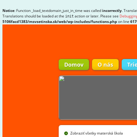
Notice
: Function _load_textdomain_just_in_time was called
incorrectly
. Transla
Translations should be loaded at the
action or later. Please see
Debugging
init
5106facd1383/msvsetinska.sk/web/wp-includes/functions.php
on line
617
Domov
O nás
Tri
Zobraziť všetky materská škola