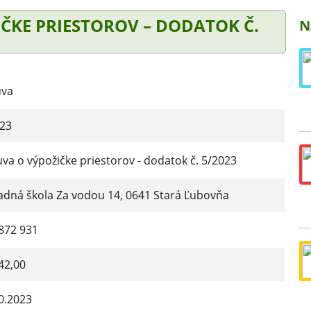
ČKE PRIESTOROV – DODATOK Č.
N
uva
23
va o výpožičke priestorov - dodatok č. 5/2023
adná škola Za vodou 14, 0641 Stará Ľubovňa
872 931
42,00
0.2023