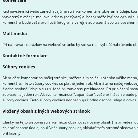
Komentáre
Keď návštevníci webu zanechavajú na stránke komentáre, zbierame údaje, ktor
vytvorený z vašej e-mailovej adresy (nazývaný aj hash) môže byť poskytnutý slu
komentára bude vaša profilová fotografia verejne zobrazená spolu s obsahom
Multimédiá
Pri nahrávaní obrázkov na webovú stránku by ste sa mali vyhnúť nahrávaniu obr
Kontaktné formuláre
Súbory cookies
Ak pridáte komentár na našej stránke, môžete súhlasiť s uložením vášho mena, 
komentára. Tieto súbory cookies sú platné jeden rok. Ak máte na našej webovej 
žiadne osobné údaje a sú zrušené pri zatvorení prehliadača. Pri prihlásení nas
zobrazenia jeden rok. Ak zvolíte možnosť "zapamätať", vaše prihlásenie bude p
súbory cookies. Tieto súbory cookies neobsahujú žiadne osobné údaje a odkazujú
Vložený obsah z iných webových stránok
Články na tejto webovej stránke môžu obsahovať vložený obsah (napr. videá, ob
zbierať osobné údaje, používať súbory cookies, vkladať treťo-stranné sledovan
prihlásený.