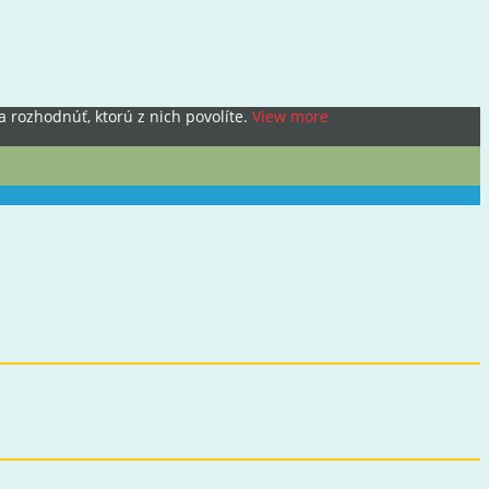
 rozhodnúť, ktorú z nich povolíte.
View more