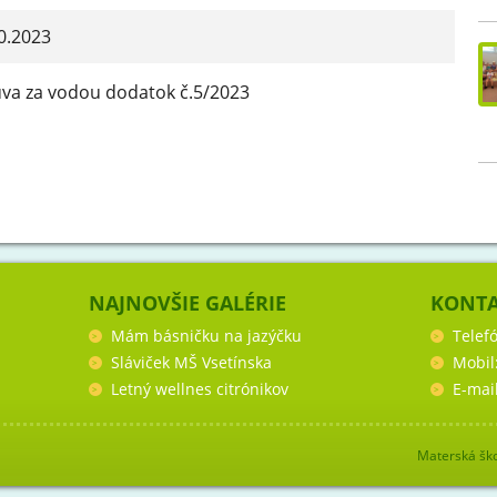
0.2023
va za vodou dodatok č.5/2023
NAJNOVŠIE GALÉRIE
KONT
Mám básničku na jazýčku
Telef
Sláviček MŠ Vsetínska
Mobil
Letný wellnes citrónikov
E-mai
Materská ško