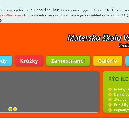
tion loading for the
domain was triggered too early. This is usua
eu-cookies-bar
 in WordPress
for more information. (This message was added in version 6.7.0.)
0
Materska škola V
Zveda
edy
Krúžky
Zamestnanci
Galérie
RÝCHLE
Jedálny lí
Denný po
2% z dan
Prihlášk
Poplatky