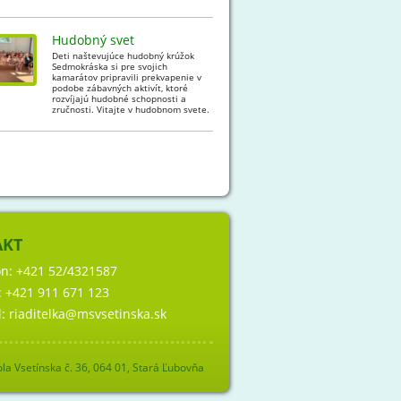
Hudobný svet
Deti naštevujúce hudobný krúžok
Sedmokráska si pre svojich
kamarátov pripravili prekvapenie v
podobe zábavných aktivít, ktoré
rozvíjajú hudobné schopnosti a
zručnosti. Vitajte v hudobnom svete.
AKT
ón:
+421 52/4321587
:
+421 911 671 123
l:
riaditelka@msvsetinska.sk
la Vsetínska č. 36, 064 01, Stará Ľubovňa