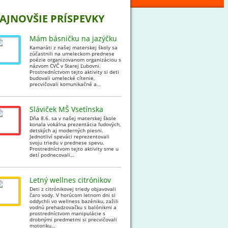
AJNOVŠIE PRÍSPEVKY
Mám básničku na jazýčku
Kamaráti z našej materskej školy sa
zúčastnili na umeleckom prednese
poézie organizovanom organizáciou s
názvom CVČ v Starej Ľubovni.
Prostredníctvom tejto aktivity si deti
budovali umelecké cítenie,
precvičovali komunikačné a…
Sláviček MŠ Vsetínska
Dňa 8.6. sa v našej materskej škole
konala vokálna prezentácia ľudových,
detských aj moderných piesni.
Jednotliví speváci reprezentovali
svoju triedu v prednese spevu.
Prostredníctvom tejto aktivity sme u
detí podnecovali…
Letný wellnes citrónikov
Deti z citrónikovej triedy objavovali
čaro vody. V horúcom letnom dni si
oddychli vo wellness bazéniku, zažili
vodnú prehadzovačku s balónikmi a
prostredníctvom manipulácie s
drobnými predmetmi si precvičovali
motoriku…