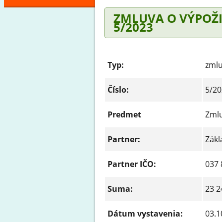
ZMLUVA O VÝPOŽI
5/2023
Typ:
zml
Číslo:
5/20
Predmet
Zmlu
Partner:
Zákl
Partner IČO:
037 
Suma:
23 2
Dátum vystavenia:
03.1