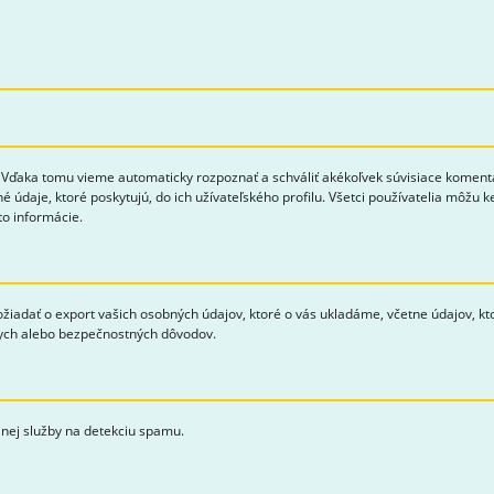
ďaka tomu vieme automaticky rozpoznať a schváliť akékoľvek súvisiace komentár
é údaje, ktoré poskytujú, do ich užívateľského profilu. Všetci používatelia môžu
to informácie.
ožiadať o export vašich osobných údajov, ktoré o vás ukladáme, včetne údajov, k
nych alebo bezpečnostných dôvodov.
nej služby na detekciu spamu.