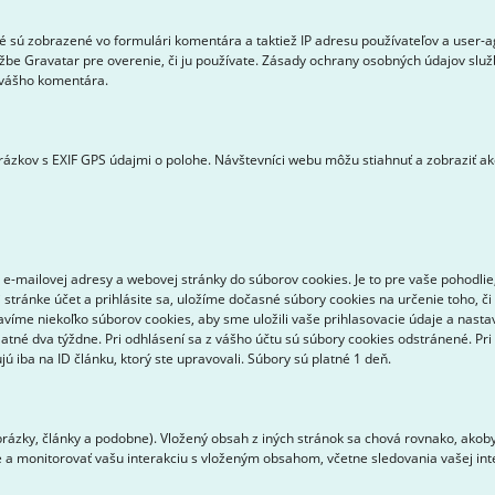
é sú zobrazené vo formulári komentára a taktiež IP adresu používateľov a user
žbe Gravatar pre overenie, či ju používate. Zásady ochrany osobných údajov služ
 vášho komentára.
ázkov s EXIF GPS údajmi o polohe. Návštevníci webu môžu stiahnuť a zobraziť ak
e-mailovej adresy a webovej stránky do súborov cookies. Je to pre vaše pohodlie
stránke účet a prihlásite sa, uložíme dočasné súbory cookies na určenie toho, č
tavíme niekoľko súborov cookies, aby sme uložili vaše prihlasovacie údaje a nasta
latné dva týždne. Pri odhlásení sa z vášho účtu sú súbory cookies odstránené. P
 iba na ID článku, ktorý ste upravovali. Súbory sú platné 1 deň.
rázky, články a podobne). Vložený obsah z iných stránok sa chová rovnako, akoby
ie a monitorovať vašu interakciu s vloženým obsahom, včetne sledovania vašej i