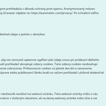
-agent prehliadača z dôvodu ochrany proti spamu. Anonymizovaný reťazec
by Gravatar nájdete na: https://automattic.com/privacy/. Po schválení vášho
ékoľvek údaje o polohe z obrázkov.
, aby ste nemuseli opätovne vypĺňať vaše údaje znovu pri pridávaní ďalšieho
i váš prehliadač akceptuje súbory cookies. Tieto súbory cookies neobsahujú
venia zobrazenia. Prihlasovacie cookies sú platné dva dni a nastavenia
ri úprave alebo publikovaní článku budú vo vašom prehliadači uložené dodatočné
 návštevník navštívil inú webovú stránku. Tieto webové stránky môžu o vás
nterakcie s vloženým obsahom, ak na danej webovej stránke máte účet a ste