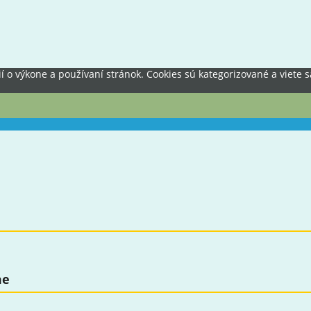
 výkone a používaní stránok. Cookies sú kategorizované a viete sa
me