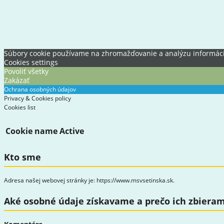
Súbory cookie používame na zhromažďovanie a analýzu informácií o
Cookies settings
Povoliť všetky
Zakázať
Ochrana osobných údajov
Privacy & Cookies policy
Cookies list
Cookie name
Active
Kto sme
Adresa našej webovej stránky je: https://www.msvsetinska.sk.
Aké osobné údaje získavame a prečo ich zbiera