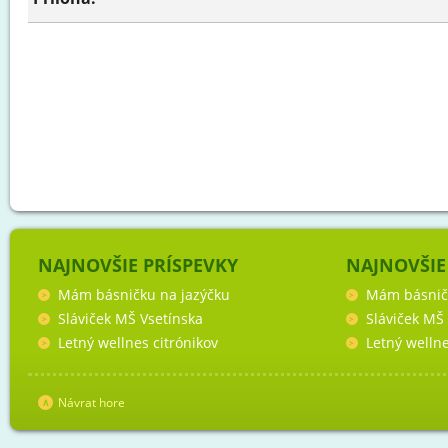
NAJNOVŠIE PRÍSPEVKY
NAJNOVŠIE
Mám básničku na jazýčku
Mám básnič
Sláviček MŠ Vsetínska
Sláviček MŠ
Letný wellnes citrónikov
Letný wellne
Návrat hore