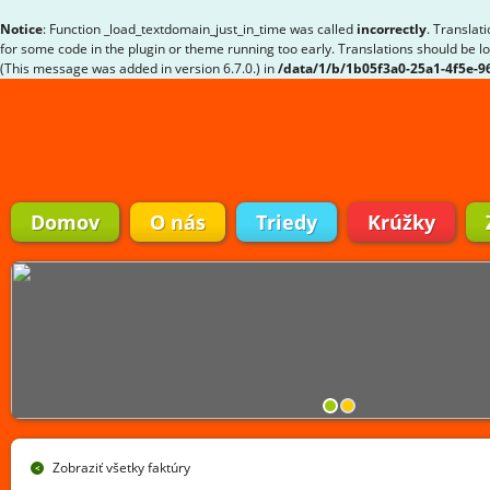
Notice
: Function _load_textdomain_just_in_time was called
incorrectly
. Translat
for some code in the plugin or theme running too early. Translations should be l
(This message was added in version 6.7.0.) in
/data/1/b/1b05f3a0-25a1-4f5e-
Domov
O nás
Triedy
Krúžky
Zobraziť všetky faktúry