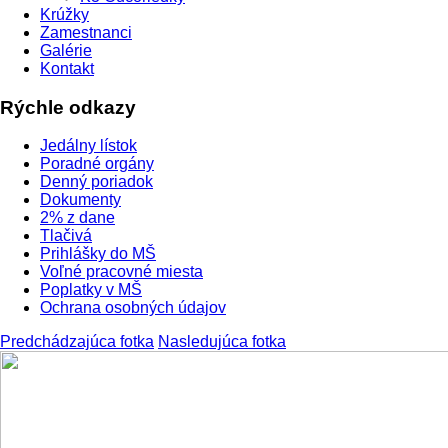
Krúžky
Zamestnanci
Galérie
Kontakt
Rýchle odkazy
Jedálny lístok
Poradné orgány
Denný poriadok
Dokumenty
2% z dane
Tlačivá
Prihlášky do MŠ
Voľné pracovné miesta
Poplatky v MŠ
Ochrana osobných údajov
Predchádzajúca fotka
Nasledujúca fotka