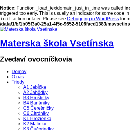
Notice
: Function _load_textdomain_just_in_time was called
in
triggered too early. This is usually an indicator for some code i
init
action or later. Please see
Debugging in WordPress
for m
/data/1/b/1b05f3a0-25a1-4f5e-9652-5106facd1383/msvsetin
Materska škola Vsetínska
Zvedaví ovocníčkovia
Domov
O nás
Triedy
A1 Jabĺčka
A2 Jahôdky
B3 Hruštičky
B4 Banániky
C5 Čerešničky
C6 Citróniky
K1 Hrozienka
K2 Malinky
K3 Čučoriedky