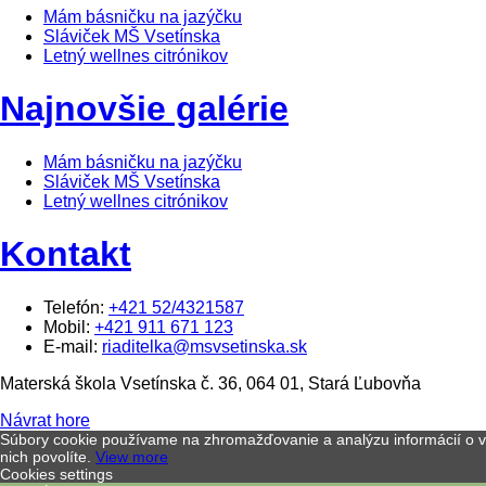
Mám básničku na jazýčku
Sláviček MŠ Vsetínska
Letný wellnes citrónikov
Najnovšie galérie
Mám básničku na jazýčku
Sláviček MŠ Vsetínska
Letný wellnes citrónikov
Kontakt
Telefón:
+421 52/4321587
Mobil:
+421 911 671 123
E-mail:
riaditelka@msvsetinska.sk
Materská škola Vsetínska č. 36, 064 01, Stará Ľubovňa
Návrat hore
Súbory cookie používame na zhromažďovanie a analýzu informácií o vý
nich povolíte.
View more
Cookies settings