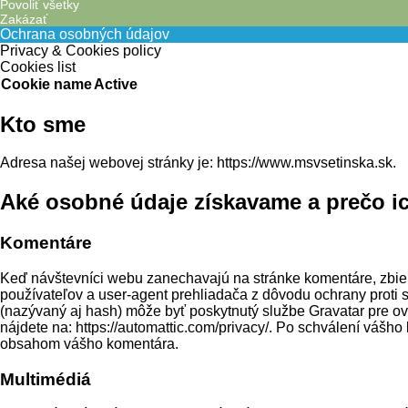
Povoliť všetky
Zakázať
Ochrana osobných údajov
Privacy & Cookies policy
Cookies list
Cookie name
Active
Kto sme
Adresa našej webovej stránky je: https://www.msvsetinska.sk.
Aké osobné údaje získavame a prečo i
Komentáre
Keď návštevníci webu zanechavajú na stránke komentáre, zbier
používateľov a user-agent prehliadača z dôvodu ochrany proti
(nazývaný aj hash) môže byť poskytnutý službe Gravatar pre ov
nájdete na: https://automattic.com/privacy/. Po schválení vášh
obsahom vášho komentára.
Multimédiá