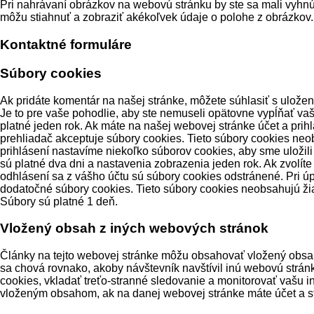
Pri nahrávaní obrázkov na webovú stránku by ste sa mali vyh
môžu stiahnuť a zobraziť akékoľvek údaje o polohe z obrázkov.
Kontaktné formuláre
Súbory cookies
Ak pridáte komentár na našej stránke, môžete súhlasiť s ulože
Je to pre vaše pohodlie, aby ste nemuseli opätovne vypĺňať vaš
platné jeden rok. Ak máte na našej webovej stránke účet a prih
prehliadač akceptuje súbory cookies. Tieto súbory cookies neo
prihlásení nastavíme niekoľko súborov cookies, aby sme uložil
sú platné dva dni a nastavenia zobrazenia jeden rok. Ak zvolít
odhlásení sa z vášho účtu sú súbory cookies odstránené. Pri ú
dodatočné súbory cookies. Tieto súbory cookies neobsahujú žia
Súbory sú platné 1 deň.
Vložený obsah z iných webových stránok
Články na tejto webovej stránke môžu obsahovať vložený obsah 
sa chová rovnako, akoby návštevník navštívil inú webovú strán
cookies, vkladať treťo-stranné sledovanie a monitorovať vašu i
vloženým obsahom, ak na danej webovej stránke máte účet a st