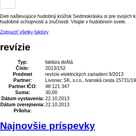
Deti naštevujúce hudobný krúžok Sedmokráska si pre svojich kam
hudobné schopnosti a zručnosti. Vitajte v hudobnom svete.
Zobraziť všetky faktúry
revízie
Typ:
faktúra došlá
Číslo:
2013/152
Predmet
revízie elektrických zariadení 9/2013
Partner:
Livonec SK, s.r.o., Ivanská cesta 15731/19
Partner IČO:
48 121 347
Suma:
30,00
Dátum vystavenia:
22.10.2013
Dátum zverejnenia:
22.10.2013
Príloha:
Najnovšie príspevky