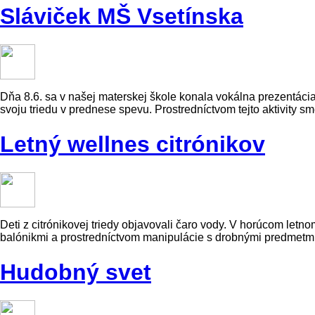
Sláviček MŠ Vsetínska
Dňa 8.6. sa v našej materskej škole konala vokálna prezentácia
svoju triedu v prednese spevu. Prostredníctvom tejto aktivity 
Letný wellnes citrónikov
Deti z citrónikovej triedy objavovali čaro vody. V horúcom letn
balónikmi a prostredníctvom manipulácie s drobnými predmetmi
Hudobný svet