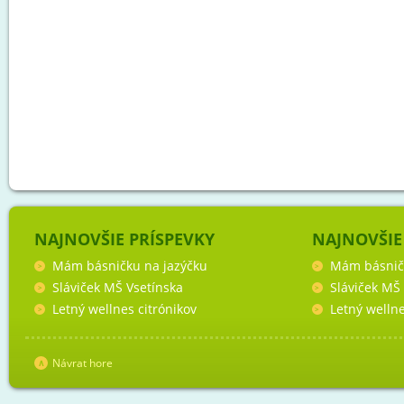
NAJNOVŠIE PRÍSPEVKY
NAJNOVŠIE
Mám básničku na jazýčku
Mám básnič
Sláviček MŠ Vsetínska
Sláviček MŠ
Letný wellnes citrónikov
Letný wellne
Návrat hore