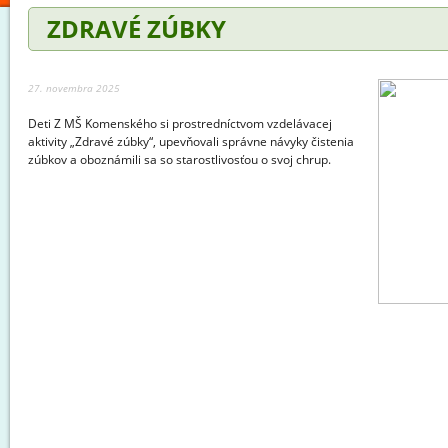
ZDRAVÉ ZÚBKY
27. novembra 2025
Deti Z MŠ Komenského si prostredníctvom vzdelávacej
aktivity „Zdravé zúbky“, upevňovali správne návyky čistenia
zúbkov a oboznámili sa so starostlivosťou o svoj chrup.