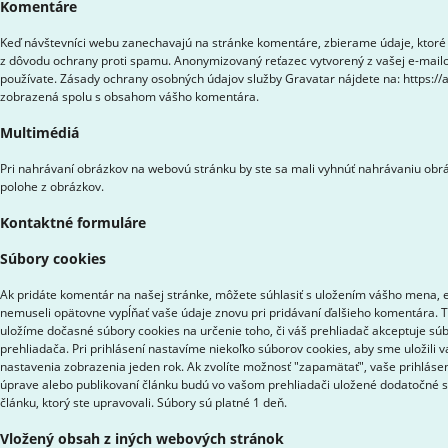
Komentáre
Keď návštevníci webu zanechavajú na stránke komentáre, zbierame údaje, ktoré 
z dôvodu ochrany proti spamu. Anonymizovaný reťazec vytvorený z vašej e-mailov
používate. Zásady ochrany osobných údajov služby Gravatar nájdete na: https://
zobrazená spolu s obsahom vášho komentára.
Multimédiá
Pri nahrávaní obrázkov na webovú stránku by ste sa mali vyhnúť nahrávaniu obrá
polohe z obrázkov.
Kontaktné formuláre
Súbory cookies
Ak pridáte komentár na našej stránke, môžete súhlasiť s uložením vášho mena, e-
nemuseli opätovne vypĺňať vaše údaje znovu pri pridávaní ďalšieho komentára. Ti
uložíme dočasné súbory cookies na určenie toho, či váš prehliadač akceptuje sú
prehliadača. Pri prihlásení nastavíme niekoľko súborov cookies, aby sme uložili 
nastavenia zobrazenia jeden rok. Ak zvolíte možnosť "zapamätať", vaše prihlásen
úprave alebo publikovaní článku budú vo vašom prehliadači uložené dodatočné s
článku, ktorý ste upravovali. Súbory sú platné 1 deň.
Vložený obsah z iných webových stránok