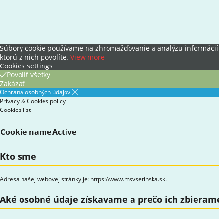
Súbory cookie používame na zhromažďovanie a analýzu informácií o
ktorú z nich povolíte.
View more
Cookies settings
Povoliť všetky
Zakázať
Ochrana osobných údajov
Privacy & Cookies policy
Cookies list
Cookie name
Active
Kto sme
Adresa našej webovej stránky je: https://www.msvsetinska.sk.
Aké osobné údaje získavame a prečo ich zbieram