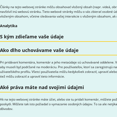
Články na tejto webovej stránke môžu obsahovať vložený obsah (napr. videá, obr
navštívil inú webovú stránku. Tieto webové stránky môžu o vás zbierať osobné úda
vloženým obsahom, včetne sledovania vašej interakcie s vloženým obsahom, ak n
Analytika
S kým zdieľame vaše údaje
Ako dlho uchovávame vaše údaje
Pri pridávaní komentára, komentár a jeho metaúdaje sú uchovávané oddelene. V
aby museli byť podržané na moderáciu. Pre používateľov, ktorí sa zaregistrujú na
užívateľského profilu. Všetci používatelia môžu kedykoľvek zobraziť, upraviť al
tiež môžu zobraziť a upraviť tieto informácie.
Aké práva máte nad svojimi údajmi
Ak na tejto webovej stránke máte účet, alebo ste tu pridali komentár, môžete po
poskytli. Môžete tak isto požiadať o vymazanie osobných údajov. To sa ale netý
dôvodov.