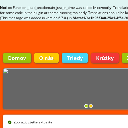
Notice
: Function _load_textdomain_just_in_time was called
incorrectly
. Translat
for some code in the plugin or theme running too early. Translations should be l
(This message was added in version 6.7.0.) in
/data/1/b/1b05f3a0-25a1-4f5e-
Domov
O nás
Triedy
Krúžky
Zobraziť všetky aktuality