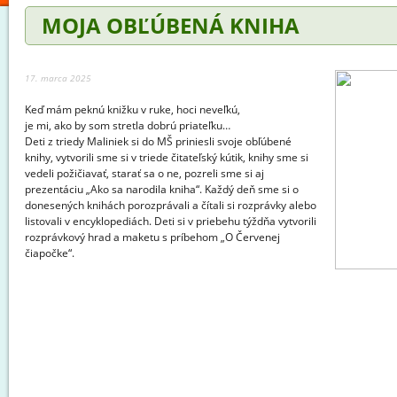
MOJA OBĽÚBENÁ KNIHA
17. marca 2025
Keď mám peknú knižku v ruke, hoci neveľkú,
je mi, ako by som stretla dobrú priateľku…
Deti z triedy Maliniek si do MŠ priniesli svoje obľúbené
knihy, vytvorili sme si v triede čitateľský kútik, knihy sme si
vedeli požičiavať, starať sa o ne, pozreli sme si aj
prezentáciu „Ako sa narodila kniha“. Každý deň sme si o
donesených knihách porozprávali a čítali si rozprávky alebo
listovali v encyklopediách. Deti si v priebehu týždňa vytvorili
rozprávkový hrad a maketu s príbehom „O Červenej
čiapočke“.