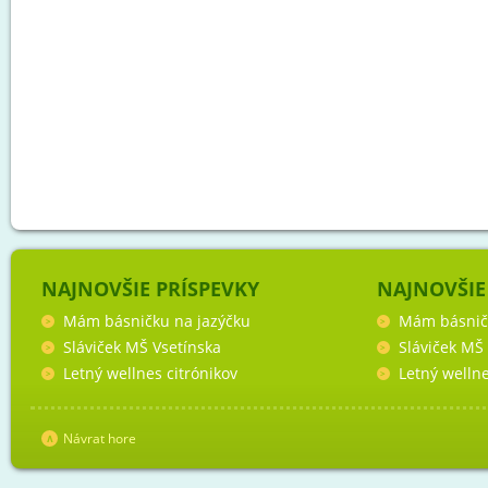
NAJNOVŠIE PRÍSPEVKY
NAJNOVŠIE
Mám básničku na jazýčku
Mám básnič
Sláviček MŠ Vsetínska
Sláviček MŠ
Letný wellnes citrónikov
Letný wellne
Návrat hore