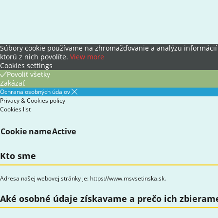
Súbory cookie používame na zhromažďovanie a analýzu informácií o
ktorú z nich povolíte.
View more
Cookies settings
Povoliť všetky
Zakázať
Ochrana osobných údajov
Privacy & Cookies policy
Cookies list
Cookie name
Active
Kto sme
Adresa našej webovej stránky je: https://www.msvsetinska.sk.
Aké osobné údaje získavame a prečo ich zbieram