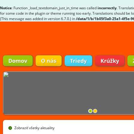
Notice
: Function _load_textdomain_just_in_time was called
incorrectly
. Translat
for some code in the plugin or theme running too early. Translations should be l
(This message was added in version 6.7.0.) in
/data/1/b/1b05f3a0-25a1-4f5e-
Domov
O nás
Triedy
Krúžky
Zobraziť všetky aktuality