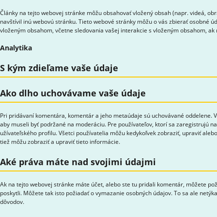
Články na tejto webovej stránke môžu obsahovať vložený obsah (napr. videá, obr
navštívil inú webovú stránku. Tieto webové stránky môžu o vás zbierať osobné úda
vloženým obsahom, včetne sledovania vašej interakcie s vloženým obsahom, ak n
Analytika
S kým zdieľame vaše údaje
Ako dlho uchovávame vaše údaje
Pri pridávaní komentára, komentár a jeho metaúdaje sú uchovávané oddelene. V
aby museli byť podržané na moderáciu. Pre používateľov, ktorí sa zaregistrujú na
užívateľského profilu. Všetci používatelia môžu kedykoľvek zobraziť, upraviť al
tiež môžu zobraziť a upraviť tieto informácie.
Aké práva máte nad svojimi údajmi
Ak na tejto webovej stránke máte účet, alebo ste tu pridali komentár, môžete po
poskytli. Môžete tak isto požiadať o vymazanie osobných údajov. To sa ale netý
dôvodov.