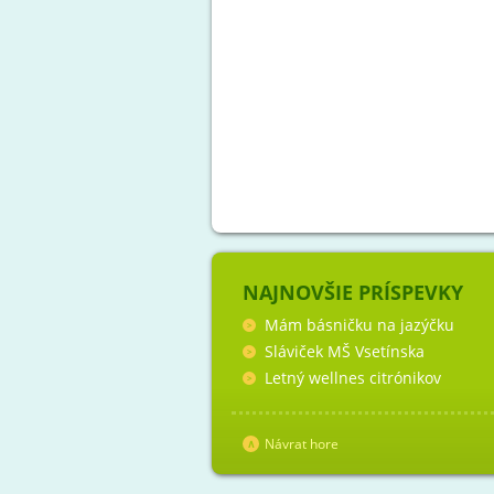
NAJNOVŠIE PRÍSPEVKY
Mám básničku na jazýčku
Sláviček MŠ Vsetínska
Letný wellnes citrónikov
Návrat hore