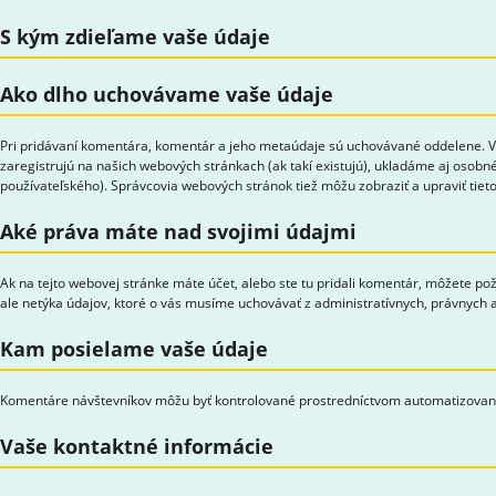
S kým zdieľame vaše údaje
Ako dlho uchovávame vaše údaje
Pri pridávaní komentára, komentár a jeho metaúdaje sú uchovávané oddelene. Vď
zaregistrujú na našich webových stránkach (ak takí existujú), ukladáme aj osobné
používateľského). Správcovia webových stránok tiež môžu zobraziť a upraviť tieto
Aké práva máte nad svojimi údajmi
Ak na tejto webovej stránke máte účet, alebo ste tu pridali komentár, môžete po
ale netýka údajov, ktoré o vás musíme uchovávať z administratívnych, právnych
Kam posielame vaše údaje
Komentáre návštevníkov môžu byť kontrolované prostredníctvom automatizovane
Vaše kontaktné informácie