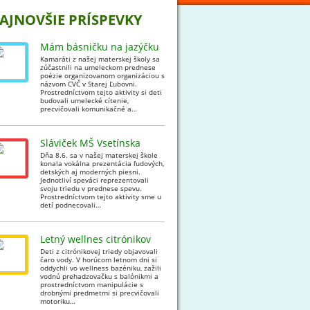
AJNOVŠIE PRÍSPEVKY
Mám básničku na jazýčku
Kamaráti z našej materskej školy sa
zúčastnili na umeleckom prednese
poézie organizovanom organizáciou s
názvom CVČ v Starej Ľubovni.
Prostredníctvom tejto aktivity si deti
budovali umelecké cítenie,
precvičovali komunikačné a…
Sláviček MŠ Vsetínska
Dňa 8.6. sa v našej materskej škole
konala vokálna prezentácia ľudových,
detských aj moderných piesni.
Jednotliví speváci reprezentovali
svoju triedu v prednese spevu.
Prostredníctvom tejto aktivity sme u
detí podnecovali…
Letný wellnes citrónikov
Deti z citrónikovej triedy objavovali
čaro vody. V horúcom letnom dni si
oddychli vo wellness bazéniku, zažili
vodnú prehadzovačku s balónikmi a
prostredníctvom manipulácie s
drobnými predmetmi si precvičovali
motoriku…