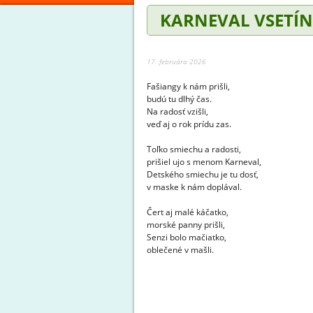
KARNEVAL VSETÍ
17. februára 2026
Fašiangy k nám prišli,
budú tu dlhý čas.
Na radosť vzišli,
veď aj o rok prídu zas.
Toľko smiechu a radosti,
prišiel ujo s menom Karneval,
Detského smiechu je tu dosť,
v maske k nám doplával.
Čert aj malé káčatko,
morské panny prišli,
Senzi bolo mačiatko,
oblečené v mašli.