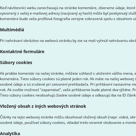
Keď návštevníci webu zanechavajú na stránke komentáre, zbierame údaje, ktoré 
vytvorený z vašej e-mailovej adresy (nazývaný aj hash) môže byť poskytnutý služ
komentára bude vaša profilová fotografia verejne zobrazená spolu s obsahom 
Multimédiá
Pri nahrávaní obrázkov na webovú stránku by ste sa mali vyhnúť nahrávaniu obrá
Kontaktné formuláre
Súbory cookies
Ak pridáte komentár na našej stránke, môžete súhlasiť s uložením vášho mena, e-
komentára. Tieto súbory cookies sú platné jeden rok. Ak máte na našej webovej s
osobné údaje a sú zrušené pri zatvorení prehliadača. Pri prihlásení nastavíme ni
rok. Ak zvolíte možnosť "zapamätať", vaše prihlásenie bude platné dva týždne. P
Tieto súbory cookies neobsahujú žiadne osobné údaje a odkazujú iba na ID článku,
Vložený obsah z iných webových stránok
Články na tejto webovej stránke môžu obsahovať vložený obsah (napr. videá, obrá
osobné údaje, používať súbory cookies, vkladať treťo-stranné sledovanie a moni
Analytika