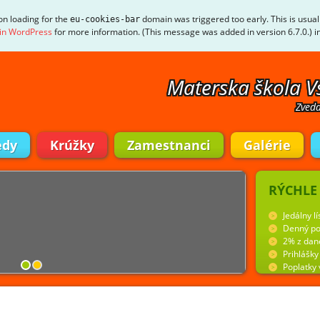
ion loading for the
domain was triggered too early. This is usual
eu-cookies-bar
in WordPress
for more information. (This message was added in version 6.7.0.) i
Materska škola V
Zveda
edy
Krúžky
Zamestnanci
Galérie
RÝCHLE
Jedálny lí
Denný po
2% z dan
Prihlášk
Poplatky