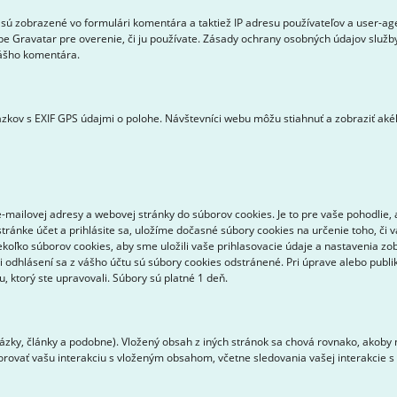
sú zobrazené vo formulári komentára a taktiež IP adresu používateľov a user-a
be Gravatar pre overenie, či ju používate. Zásady ochrany osobných údajov služby
vášho komentára.
zkov s EXIF GPS údajmi o polohe. Návštevníci webu môžu stiahnuť a zobraziť aké
mailovej adresy a webovej stránky do súborov cookies. Je to pre vaše pohodlie, 
tránke účet a prihlásite sa, uložíme dočasné súbory cookies na určenie toho, či 
ekoľko súborov cookies, aby sme uložili vaše prihlasovacie údaje a nastavenia zo
ri odhlásení sa z vášho účtu sú súbory cookies odstránené. Pri úprave alebo pub
 ktorý ste upravovali. Súbory sú platné 1 deň.
zky, články a podobne). Vložený obsah z iných stránok sa chová rovnako, akoby n
torovať vašu interakciu s vloženým obsahom, včetne sledovania vašej interakcie 