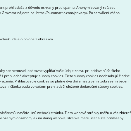
gent prehliadača z dôvodu ochrany proti spamu. Anonymizovaný reťazec
 Gravatar nájdete na: https://automattic.com/privacy/. Po schválení vášho
koľvek údaje o polohe z obrázkov.
aby ste nemuseli opätovne vypĺňať vaše údaje znovu pri pridávaní ďalšieho
váš prehliadač akceptuje súbory cookies. Tieto súbory cookies neobsahujú žiadne
brazenia. Prihlasovacie cookies sú platné dva dni a nastavenia zobrazenia jeden
likovaní článku budú vo vašom prehliadači uložené dodatočné súbory cookies.
ávštevník navštívil inú webovú stránku. Tieto webové stránky môžu o vás zbierať
s vloženým obsahom, ak na danej webovej stránke máte účet a ste prihlásený.