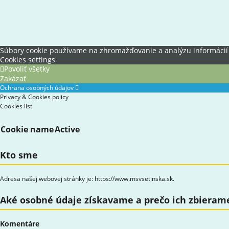
Súbory cookie používame na zhromažďovanie a analýzu informácií o 
Cookies settings
Povoliť všetky
Zakázať
Ochrana osobných údajov
Privacy & Cookies policy
Cookies list
Cookie name
Active
Kto sme
Adresa našej webovej stránky je: https://www.msvsetinska.sk.
Aké osobné údaje získavame a prečo ich zbieram
Komentáre