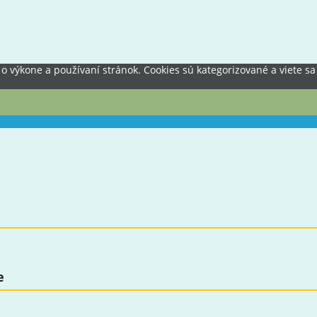
výkone a používaní stránok. Cookies sú kategorizované a viete sa 
e