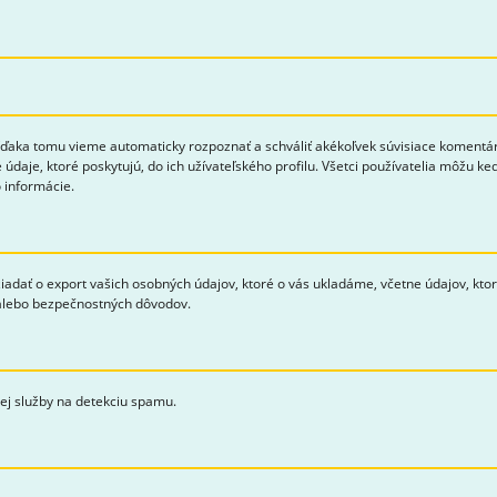
aka tomu vieme automaticky rozpoznať a schváliť akékoľvek súvisiace komentáre 
 údaje, ktoré poskytujú, do ich užívateľského profilu. Všetci používatelia môžu k
 informácie.
žiadať o export vašich osobných údajov, ktoré o vás ukladáme, včetne údajov, kto
 alebo bezpečnostných dôvodov.
j služby na detekciu spamu.