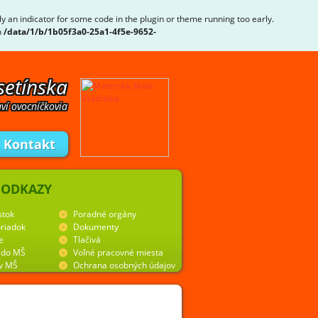
ly an indicator for some code in the plugin or theme running too early.
n
/data/1/b/1b05f3a0-25a1-4f5e-9652-
setínska
ví ovocníčkovia
Kontakt
 ODKAZY
stok
Poradné orgány
riadok
Dokumenty
e
Tlačivá
y do MŠ
Voľné pracovné miesta
 v MŠ
Ochrana osobných údajov