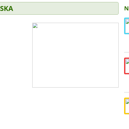
NSKA
N