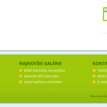
NAJNOVŠIE GALÉRIE
KONT
Mám básničku na jazýčku
Telef
Sláviček MŠ Vsetínska
Mobil
Letný wellnes citrónikov
E-mai
Materská ško