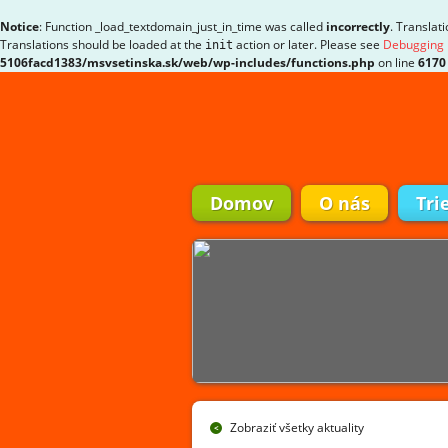
Notice
: Function _load_textdomain_just_in_time was called
incorrectly
. Translat
Translations should be loaded at the
action or later. Please see
Debugging 
init
5106facd1383/msvsetinska.sk/web/wp-includes/functions.php
on line
6170
Domov
O nás
Tri
Zobraziť všetky aktuality