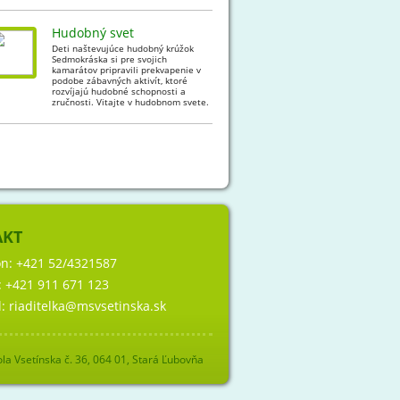
Hudobný svet
Deti naštevujúce hudobný krúžok
Sedmokráska si pre svojich
kamarátov pripravili prekvapenie v
podobe zábavných aktivít, ktoré
rozvíjajú hudobné schopnosti a
zručnosti. Vitajte v hudobnom svete.
AKT
ón:
+421 52/4321587
:
+421 911 671 123
l:
riaditelka@msvsetinska.sk
la Vsetínska č. 36, 064 01, Stará Ľubovňa