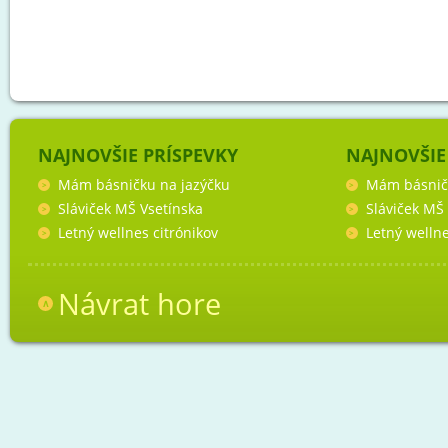
NAJNOVŠIE PRÍSPEVKY
NAJNOVŠIE
Mám básničku na jazýčku
Mám básnič
Sláviček MŠ Vsetínska
Sláviček MŠ
Letný wellnes citrónikov
Letný wellne
Návrat hore