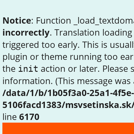
Notice
: Function _load_textdom
incorrectly
. Translation loading
triggered too early. This is usua
plugin or theme running too earl
the
action or later. Please
init
information. (This message was a
/data/1/b/1b05f3a0-25a1-4f5e
5106facd1383/msvsetinska.sk
line
6170