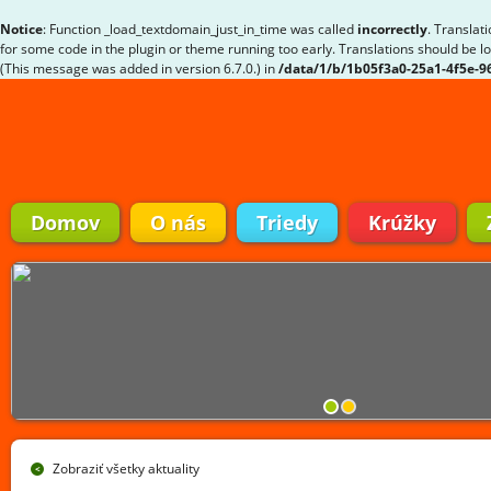
Notice
: Function _load_textdomain_just_in_time was called
incorrectly
. Translat
for some code in the plugin or theme running too early. Translations should be l
(This message was added in version 6.7.0.) in
/data/1/b/1b05f3a0-25a1-4f5e-
Domov
O nás
Triedy
Krúžky
Zobraziť všetky aktuality